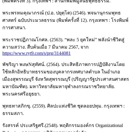
(พิมพ์ครั้งที่ 3). กรุงเทพฯ : สำนักพิมพ์มูลนิธิพุทธธรรม.
พระพรหมคุณาภรณ์ (ป.อ. ปยุตฺโต) (2546). พจนานุกรมพุทธ
ศาสตร์ ฉบับประมวลธรรม (พิมพ์ครั้งที่ 12). กรุงเทพฯ : โรงพิมพ์
การศาสนา.
พระราชปฏิภาณโกศล. (2563). “พละ 5 ยุคใหม่” พลังนำชีวิตสู่
ความสว่าง. สืบค้นเมื่อ 7 มีนาคม 2567, จาก
https://www.ryt9.com/s/prg/3144081
พัชริญา พงษNสุทัศน์. (2564). ประสิทธิภาพการปฏิบัติงานโดย
ใช้หลักอิทธิบาทธรรมของบุคลากรเทศบาลตำบล ในอำเภอ
เมืองสุพรรณบุรี จังหวัดสุพรรณบุรี (ปริญญารัฐประศาสนศาสตร
มหาบัณฑิต). มหาวิทยาลัยมหาจุฬาลงกรณราชวิทยาลัย.
พระนครศรีอยุธยา.
พุทธทาสภิกขุ. (2559). ศิลปะแห่งชีวิต ชุดลอยปทุม. กรุงเทพฯ :
ธรรมสภา.
รังสรรค์ ประเสริฐศรี.(2548). พฤติกรรมองค์กร Organizational