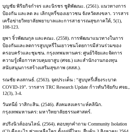
บุญชัย พิริยกิจกำจร และนิรชร ชูติพัฒนะ. (2561). แนวทางการ
ป้องกัน และลด ละ เลิกบุหรี่ของเยาวชน จังหวัดสงขลา. วารสาร
เครือข่ายวิทยาลัยพยาบาลและการสาธารณสุขภาคใต้, 5(1),
108-123.
ยุพา จิ๋วพัฒนกุล และคณะ. (2558). การพัฒนาแนวทางในการ
ป้องกันและลดการสูบบุหรี่ในเยาวชนโดยการมีส่วนร่วมของ
ครอบครัวและชุมชน. กรุงเทพมหานคร: ศูนย์วิจัยและจัดการ
ความรู้เพื่อการควบคุมยาสูบ (ศจย.) และสำนักงานกองทุน
สนับสนุนการสร้างเสริมสุขภาพ (สสส.).
รณชัย คงสกนธ์. (2563). จุดประเด็น : “สูบบุหรี่เสี่ยงระบาด
COVID-19”. วารสาร TRC Research Update ก้าวทันวิจัยกับ ศจย.,
12(3), 3-4.
วันทนีย์ วาสิกะสิน. (2546). สังคมสงเคราะห์คลินิก.
กรุงเทพมหานคร: มหาวิทยาลัยธรรมศาสตร์.
สปริงนิวส์ออนไลน์. (2564). ตอบทุกคำถาม Community Isolation
(CI) คืออะไร ช่วยเหลือใคร ตั้งอยู่ที่ไหน. สืบค้น 3 สิงหาคม 2564.