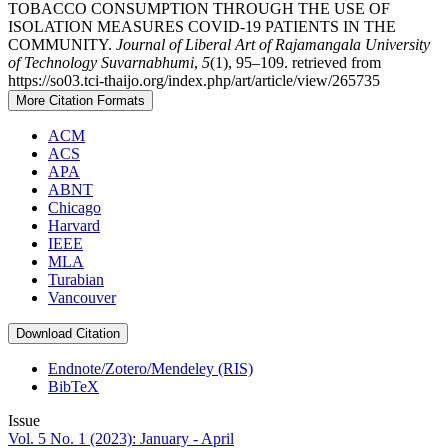
TOBACCO CONSUMPTION THROUGH THE USE OF
ISOLATION MEASURES COVID-19 PATIENTS IN THE
COMMUNITY.
Journal of Liberal Art of Rajamangala University
of Technology Suvarnabhumi
,
5
(1), 95–109. retrieved from
https://so03.tci-thaijo.org/index.php/art/article/view/265735
More Citation Formats
ACM
ACS
APA
ABNT
Chicago
Harvard
IEEE
MLA
Turabian
Vancouver
Download Citation
Endnote/Zotero/Mendeley (RIS)
BibTeX
Issue
Vol. 5 No. 1 (2023): January - April