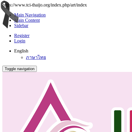
https://www.tci-thaijo.org/index.php/art/index
Main Navigation
Main Content
Sidebar
Register
Login
English
ภาษาไทย
Toggle navigation