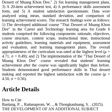
Dessert of Muang Khon Dee," 2) Six learning management plans,
3) A 20-item achievement test, 4) A performance skills assessment
form, and 5) A student satisfaction questionnaire. Data were
analyzed using mean, standard deviation, and comparison of
learning achievement scores. The research findings were as follows:
1) The developed additional course "Thai Dessert of Muang Khon
Dee" in the Career and Technology learning area for Grade 6
students comprised the following components: rationale, objectives,
course structure, content scope, instructional time, instructional
activity guidelines, learning materials and equipment, assessment
and evaluation, and learning management plans. The overall
appropriateness of the curriculum was rated at the highest level (
μ
=
4.71, σ = 0.49); and 2) The implementation of the "Thai Dessert of
Muang Khon Dee" course revealed that students' learning
achievement after the course was significantly higher than before.
Students demonstrated good performance skills in Thai dessert
making and reported the highest satisfaction with the course (
μ
=
4.50, σ = 0.56).
Article Details
How to Cite
Banlang, P. ., Rattanaprom, W. ., & Thongkanluang, S. . (2025).
THE DEVELOPMENT OF AN ADDITIONAL SUBJECT