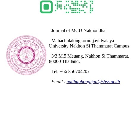
Journal of MCU Nakhondhat
Mahachulalongkornrajavidyalaya
University Nakhon Si Thammarat Campus
3/3 M.5 Meuang, Nakhon Si Thammarat,
80000 Thailand.
Tel. +66 856704207
Email :
natthaphong.jan@sbss.ac.th