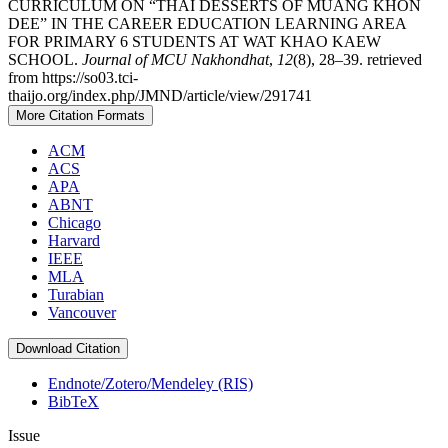
CURRICULUM ON “THAI DESSERTS OF MUANG KHON
DEE” IN THE CAREER EDUCATION LEARNING AREA
FOR PRIMARY 6 STUDENTS AT WAT KHAO KAEW
SCHOOL.
Journal of MCU Nakhondhat
,
12
(8), 28–39. retrieved
from https://so03.tci-
thaijo.org/index.php/JMND/article/view/291741
More Citation Formats
ACM
ACS
APA
ABNT
Chicago
Harvard
IEEE
MLA
Turabian
Vancouver
Download Citation
Endnote/Zotero/Mendeley (RIS)
BibTeX
Issue