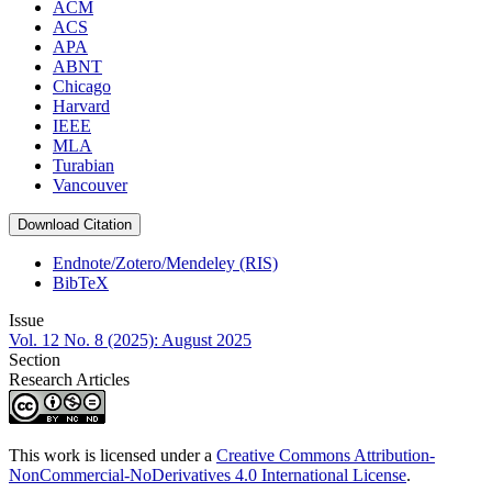
ACM
ACS
APA
ABNT
Chicago
Harvard
IEEE
MLA
Turabian
Vancouver
Download Citation
Endnote/Zotero/Mendeley (RIS)
BibTeX
Issue
Vol. 12 No. 8 (2025): August 2025
Section
Research Articles
This work is licensed under a
Creative Commons Attribution-
NonCommercial-NoDerivatives 4.0 International License
.