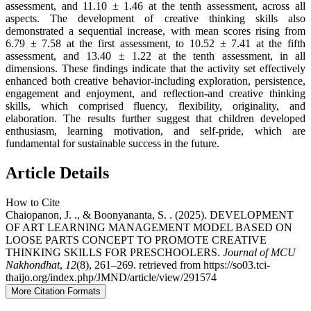
assessment, and 11.10 ± 1.46 at the tenth assessment, across all
aspects. The development of creative thinking skills also
demonstrated a sequential increase, with mean scores rising from
6.79 ± 7.58 at the first assessment, to 10.52 ± 7.41 at the fifth
assessment, and 13.40 ± 1.22 at the tenth assessment, in all
dimensions. These findings indicate that the activity set effectively
enhanced both creative behavior-including exploration, persistence,
engagement and enjoyment, and reflection-and creative thinking
skills, which comprised fluency, flexibility, originality, and
elaboration. The results further suggest that children developed
enthusiasm, learning motivation, and self-pride, which are
fundamental for sustainable success in the future.
Article Details
How to Cite
Chaiopanon, J. ., & Boonyananta, S. . (2025). DEVELOPMENT
OF ART LEARNING MANAGEMENT MODEL BASED ON
LOOSE PARTS CONCEPT TO PROMOTE CREATIVE
THINKING SKILLS FOR PRESCHOOLERS.
Journal of MCU
Nakhondhat
,
12
(8), 261–269. retrieved from https://so03.tci-
thaijo.org/index.php/JMND/article/view/291574
More Citation Formats