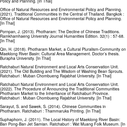
Policy and Planning. [In Thai]
Office of Natural Resources and Environmental Policy and Planning.
(2021). Traditional Communities in the Central of Thailand. Bangkok :
Office of Natural Resources and Environmental Policy and Planning.
[In Thai]
Pornpan, J. (2013). Photharam: The Decline of Chinese Traditions.
Ramkhamhaeng University Journal Humanities Edition. 32(1) : 57-68.
[In Thai]
Qin, H. (2018). Photharam Market, a Cultural Pluralism-Community on
Maeklong River Basin: Cultural Area Management. Doctor’s thesis.
Burapha University. [In Thai]
Ratchaburi Natural Environment and Local Arts Conservation Unit.
(2021). The Old Building and The Wisdom of Washing Bean Sprouts.
Ratchaburi : Muban Chombueng Rajabhat University. [In Thai]
Ratchaburi Natural Environment and Local Arts Conservation Unit.
(2022). The Procedure of Announcing the Traditional Communities
Photharam Market to the Inheritance of Ratchaburi Province.
Ratchaburi : Muban Chombueng Rajabhat University. [In Thai]
Sarayut, S. and Sawek, S. (2014). Chinese Communities in
Photharam. Ratchaburi : Thammaruks Printing. [In Thai]
Suphaphorn, J. (2011). The Local History of Maeklong River Basin:
Ban Pong-Ban Jet Samian. Ratchaburi : Wat Muang Folk Museum. [In