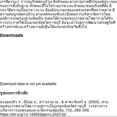
เก่าที่ควรแก่ การอนุรักษ์ครบถ้วน ทั้งลักษณะทางกายภาพที่เป็นองค์ประกอบ
ของการตั้งถิ่นฐาน ลักษณะที่ไม่ใช่กายภาพ และลักษณะของบริบทที่ตั้ง มี
ประวัติความเป็นมายาวนาน มีองค์ประกอบของแหล่งมรดกที่หลากหลาย มี
ความสมบูรณ์ครบถ้วน ตามหลักเกณฑ์และมีแผนการบริหารจัดการโดย
องค์การปกครองส่วนท้องถิ่น ส่งผลให้ย่านชุมชนเก่าตลาดโพธารามได้รับ
การประกาศให้เป็นมรดกจังหวัดราชบุรี อันจะนำไปสู่การพัฒนาเศรษฐกิจที่
สร้างสรรค์และสร้างความยั่งยืนให้แก่มรดกจังหวัดสืบไป
Downloads
Download data is not yet available.
Article
รูปแบบการอ้างอิง
Details
ละอองปลิว จ., มีน้อย ป., สว่างงาม ณ., & สาขะจันทร์ ธ. (2023). ย่าน
ชุมชนเก่าตลาดโพธารามสู่การเป็นมรดกจังหวัดราชบุรี.
วารสารการ
บริหารการปกครองและนวัตกรรมท้องถิ่น
,
7
(3), 293–306.
https://doi.org/10.14456/jlgisrru.2023.62