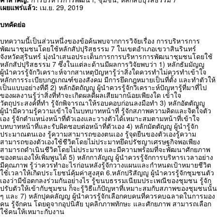
เผยแพร่แล้ว:
เม.ย. 29, 2019
บทคัดย่อ
บทความนี้เป็นส่วนหนึ่งของข้อค้นพบจากการวิจัยเรื่อง การบริหารการ
พัฒนาชุมชนโดยใช้หลักสัปปุริสธรรม 7 ในเขตอำเภอเขวาสินรินทร์
จังหวัดสุรินทร์ มุ่งนำเสนอประเด็นการการบริหารการพัฒนาชุมชนโดยใช้
หลักสัปปุริสธรรม 7 ซึ่งในแต่ละด้านมีผลการวิจัยพบว่า 1) หลักธัมมัญญู
ผู้นำควรรู้จักวิเคราะห์จากสาเหตุปัญหารู้ว่าสิ่งใดควรทำไม่ควรทำเข้าใจ
หลักการระเบียบกฎเกณฑ์ของสังคม มีการยึดกฎหมายเป็นที่ตั้ง และทำตัวให้
เป็นแบบอย่างที่ดี 2) หลักอัตถัญญู ผู้นำควรรู้จักวิเคราะห์ปัญหารู้ที่มาที่ไป
ของผลงานรู้ว่าสิ่งที่ทำจะเกิดผลดีผลเสียมากน้อยเพียงใด เข้าใจ
วัตถุประสงค์ที่ทำ รู้จักพิจารณาให้รอบคอบก่อนลงมือทำ 3) หลักอัตตัญญู
ผู้นำมีความรู้ความเข้าใจในบทบาทหน้าที่ รู้จักสภาพความคิดและจิตใจตัว
เอง รู้จักตำแหน่งหน้าที่ตัวเองและวางตัวได้เหมาะสมตามหน้าที่เข้าใจ
บทบาทหน้าที่และรับผิดชอบต่อหน้าที่ตัวเอง 4) หลักมัตตัญญู ผู้นำรู้จัก
ประมาณตนเอง รู้ความสามารถของตนเอง รู้จุดยืนของตัวเองรู้ความ
สามารถของตัวเองใช้ชีวิตโดยไม่ประมาทยึดปรัชญาเศรษฐกิจพอเพียง
สามารถดำเนินชีวิตโดยไม่ประมาท และมีความพร้อมที่จะพัฒนาศักยภาพ
ของตนเองให้เพิ่มพูนได้ 5) หลักกาลัญญู ผู้นำควรรู้จักการบริหารเวลาอย่าง
มีคุณภาพ รู้ว่าควรทำอะไรก่อนหลังรู้จักวางแผนและกำหนดเป้าหมายชีวิต
ใช้เวลาให้เกิดประโยชน์คุ้มค่าสูงสุด 6.หลักปริสัญญู ผู้นำควรรู้จักชุมชนตัว
เองว่ามีข้อตกลงร่วมกันอย่างไร รู้ขนบธรรมเนียมประเพณีของชุมชน รู้จัก
ปรับตัวให้เข้ากับชุมชน ก็จะรู้วิธีแก้ปัญหาที่เหมาะสมกับสภาพของชุมชนนั้น
ๆ และ 7) หลักปุคคลัญญ ผู้นำควรรู้จักเลือกคบคนที่ควรคบฉลาดในการมอง
คน รู้จักคน โดยดูจากอุปนิสัย บุคลิกภาพทักษะ และศักยภาพ สามารถเลือก
ใช้คนให้เหมาะกับงาน