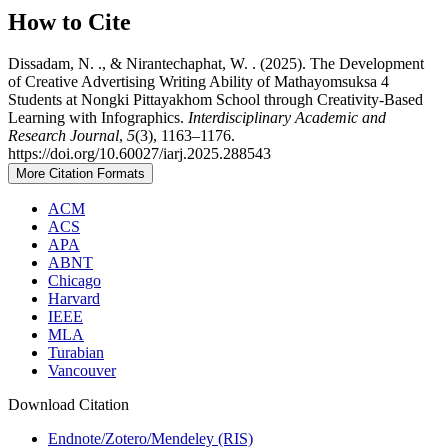
How to Cite
Dissadam, N. ., & Nirantechaphat, W. . (2025). The Development
of Creative Advertising Writing Ability of Mathayomsuksa 4
Students at Nongki Pittayakhom School through Creativity-Based
Learning with Infographics.
Interdisciplinary Academic and
Research Journal
,
5
(3), 1163–1176.
https://doi.org/10.60027/iarj.2025.288543
More Citation Formats
ACM
ACS
APA
ABNT
Chicago
Harvard
IEEE
MLA
Turabian
Vancouver
Download Citation
Endnote/Zotero/Mendeley (RIS)