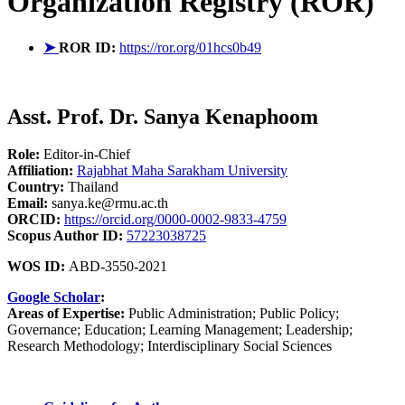
Organization Registry (ROR)
➤
ROR ID:
https://ror.org/01hcs0b49
Asst. Prof. Dr. Sanya Kenaphoom
Role:
Editor-in-Chief
Affiliation:
Rajabhat Maha Sarakham University
Country:
Thailand
Email:
sanya.ke@rmu.ac.th
ORCID:
https://orcid.org/0000-0002-9833-4759
Scopus Author ID:
57223038725
WOS ID:
ABD-3550-2021
Google Scholar
:
Areas of Expertise:
Public Administration; Public Policy;
Governance; Education; Learning Management; Leadership;
Research Methodology; Interdisciplinary Social Sciences