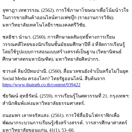
จุฑาฎา เทพวรรณ. (2562). การใช้ภาษาโฆษณาเพื่อโน้มน้าวใจ
ในการขายสินค้าออนไลน์ทางเฟซบุ๊ก (รายงานการวิจัย).
มหาวิทยาลัยเทคโนโลยีราชมงคลศรีวิชัย.
ชลธิชา นํานา. (2560). การศึกษาผลสัมฤทธิ์ทางการเรียน
วรรณคดีไทยของนักเรียนชั้นมัธยมศึกษาปีที่ 4 ที่จัดการเรียนรู้
โดยใช้รูปแบบการสอนแบบสร้างสรรค์เป็นฐาน (วิทยานิพนธ์
ศึกษาศาสตรมหาบัณฑิต). มหาวิทยาลัยศิลปากร.
ชวรงค์ ลิมป์ปัทมปาณี. (2560). สื่อมวลชนยังจำเป็นหรือไม่ในยุค
Social Media ครองโลก? ไทยรัฐออนไลน์. สืบค้นจาก
https://www.thairath.co.th/content/939422
ชัยวัฒน์ สุทธิรัตน์. (2559). การเรียนรู้ในศตวรรษที่ 21. กรุงเทพฯ:
สำนักพิมพ์แห่งมหาวิทยาลัยธรรมศาสตร์.
ถนอมพร เลาหจรัสแสง. (2561). การใช้สื่ออินโฟกราฟิกเพื่อ
พัฒนากระบวนการเรียนรู้เชิงสร้างสรรค์. วารสารศึกษาศาสตร์
มหาวิทยาลัยขอนแก่น, 41(1), 53–60.