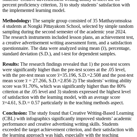
percent proficiency criterion, 3) to study students’ satisfaction with
the implemented learning model.
Methodology:
The sample group consisted of 35 Matthayomsuksa
4 students at Nongki Pittayakom School, selected by simple random
sampling during the second semester of the academic year 2024.
The research instruments included lesson plans, an achievement test,
a creative advertisement writing assessment form, and a satisfaction
questionnaire. The data were analyzed using mean (𝑥̅), percentage,
standard deviation (S.D.), and t-test for dependent samples.
Results:
The research findings revealed that 1) the post-test scores
were significantly higher than the pre-test scores at the .05 level,
with the pre-test mean score 𝑥̅=35.196, S.D.=2.508 and the post-test
mean score 𝑥̅ = 27.266, S.D.=2.856 2) The students’ writing ability
score was 91.70%, which was significantly higher than the 80%
criterion at the .05 level and 3) students expressed the highest level
of satisfaction with the learning model, with an average score
𝑥̅=4.61, S.D.= 0.57 particularly in the teaching methods aspect.
Conclusion:
The study found that Creative Writing-Based Learning
(CBL) with infographics significantly improved students’ academic
performance and creative advertising writing skills. Students
exceeded the target achievement criterion, and their satisfaction with
the learning approach was high, especially with the teaching