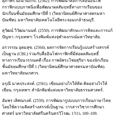
สุภาพร นะมามะกะ. (2562). การพัฒนาสื่อการสอนอินโฟ
กราฟิกแบบภาพนิ่งเพื่อพัฒนาผลสัมฤทธิ์ทางการเรียนของ
นักเรียนชั้นมัธยมศึกษาปีที่ 1 (วิทยานิพนธ์ศึกษาศาสตรมหา
บัณฑิต). มหาวิทยาลัยเทคโนโลยีพระจอมเกล้าธนบุรี.
สุวัฒน์ วิวัฒนานนท์. (2550). การพัฒนาทักษะการคิดและการแก้
ปัญหา. กรุงเทพฯ: โรงพิมพ์แห่งจุฬาลงกรณ์มหาวิทยาลัย.
อรวรรณ อุดมสุข. (2564). ผลการจัดการเรียนรู้แบบสร้างสรรค์
เป็นฐาน (CBL) ร่วมกับสื่ออินโฟกราฟิกที่มีต่อผลสัมฤทธิ์
ทางการเรียนวรรณคดี เรื่อง กาพย์พระไชยสุริยา ของนักเรียน
ชั้นมัธยมศึกษาปีที่ 1 (วิทยานิพนธ์ศึกษาศาสตรมหาบัณฑิต).
มหาวิทยาลัยนเรศวร.
อรุณี นาคประสงค์. (2561). เขียนอย่างไรให้คิด คิดอย่างไรให้
เขียน. กรุงเทพฯ: สำนักพิมพ์แห่งมหาวิทยาลัยธรรมศาสตร์.
อัมพร เลิศณรงค์. (2559). การพัฒนารูปแบบการเรียนภาษาไทย
โดยใช้ความคิดสร้างสรรค์เป็นฐาน. วารสารวิชาการศึกษา
ศาสตร์ มหาวิทยาลัยศรีนครินทรวิโรฒ, 17(1), 100–109.