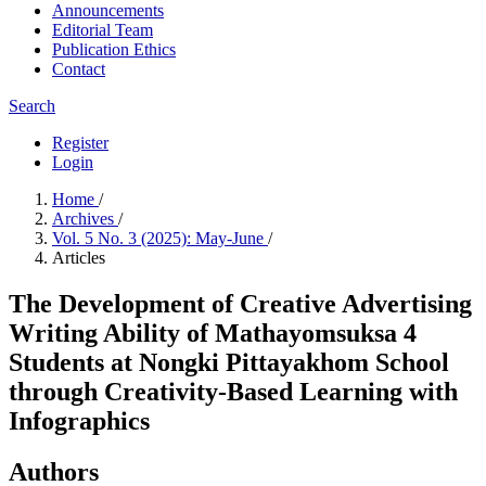
Announcements
Editorial Team
Publication Ethics
Contact
Search
Register
Login
Home
/
Archives
/
Vol. 5 No. 3 (2025): May-June
/
Articles
The Development of Creative Advertising
Writing Ability of Mathayomsuksa 4
Students at Nongki Pittayakhom School
through Creativity-Based Learning with
Infographics
Authors