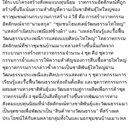
ใต้ระบบโครงสร้างสังคมแบบทุนนิยม วาทกรรมอัตลักษณ์ที่ถูก
สร้างขึ้นจึงเน้นความสำคัญที่ความเป็นชาติพันธุ์ไทใหญ่ของ
ชาวชุมชนผ่านกระบวนการสร้าง 4 วิธี คือ การสร้างวาทกรรม
อัตลักษณ์จาก“นามสกุล” “ชุมชนโฮมสเตย์วัฒนธรรมไทใหญ่”
“แหล่งกำเนิดประเพณีแห่ช้างผ้า” และ “แหล่งเรียนรู้และรื้อฟื้น
วัฒนธรรมประเพณีการแสดงแบบศิลปะไทใหญ่” โดยวาทกรรม
อัตลักษณ์ที่ชาวชุมชนบ้านเมาะหลวงสร้างขึ้นนั้นเกิดจาก
กระบวนการสร้างทางวาทกรรมจำนวน 4 ชุด คือ ชุดวาท
กรรมการย้ำและการให้ความสำคัญของการสืบเชื้อสายไทใหญ่
ชุดวาทกรรมการกล่าวซ้ำความเป็นชาติพันธุ์ไทใหญ่ผ่าน
วัฒนธรรมประเพณีและศิลปะการแสดงต่าง ๆ ชุดวาทกรรมการ
เรียนรู้และรื้อฟื้นวัฒนธรรมท้องถิ่นดั้งเดิม และชุดวาทกรรมการ
ผสมผสานทางชาติพันธุ์และวัฒนธรรมสู่การผลิตเพื่อการค้าชุด
วาทกรรมทั้ง 4 ชุดนี้เป็นสิ่งที่ถูกสร้างขึ้นจากพัฒนาการทาง
สังคมแบบทุนนิยมที่นำอัตลักษณ์ทางชาติพันธุ์และวัฒนธรรมมา
เป็นจุดขายเพื่อพัฒนาเป็น “สินค้าทางวัฒนธรรม” ที่สร้างผล
ประโยชน์ให้กับคนหลายกลุ่มทั้งในและนอกชุมชนบ้านเมาะหล