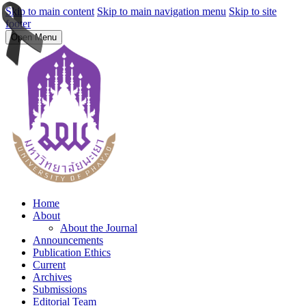
Skip to main content
Skip to main navigation menu
Skip to site
footer
Open Menu
Home
About
About the Journal
Announcements
Publication Ethics
Current
Archives
Submissions
Editorial Team