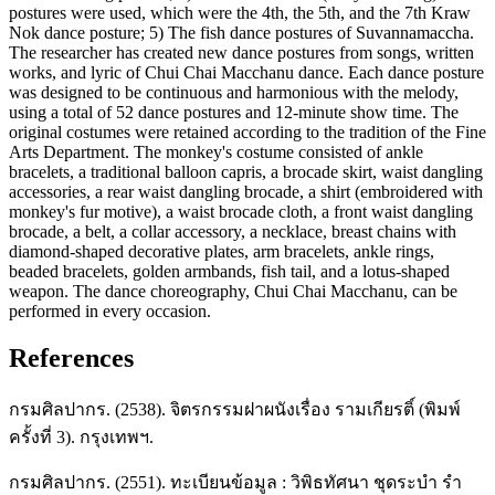
postures were used, which were the 4th, the 5th, and the 7th Kraw
Nok dance posture; 5) The fish dance postures of Suvannamaccha.
The researcher has created new dance postures from songs, written
works, and lyric of Chui Chai Macchanu dance. Each dance posture
was designed to be continuous and harmonious with the melody,
using a total of 52 dance postures and 12-minute show time. The
original costumes were retained according to the tradition of the Fine
Arts Department. The monkey's costume consisted of ankle
bracelets, a traditional balloon capris, a brocade skirt, waist dangling
accessories, a rear waist dangling brocade, a shirt (embroidered with
monkey's fur motive), a waist brocade cloth, a front waist dangling
brocade, a belt, a collar accessory, a necklace, breast chains with
diamond-shaped decorative plates, arm bracelets, ankle rings,
beaded bracelets, golden armbands, fish tail, and a lotus-shaped
weapon. The dance choreography, Chui Chai Macchanu, can be
performed in every occasion.
References
กรมศิลปากร. (2538). จิตรกรรมฝาผนังเรื่อง รามเกียรติ์ (พิมพ์
ครั้งที่ 3). กรุงเทพฯ.
กรมศิลปากร. (2551). ทะเบียนข้อมูล : วิพิธทัศนา ชุดระบำ รำ