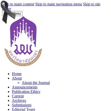
Skip to main content
Skip to main navigation menu
Skip to site
footer
Open Menu
Home
About
About the Journal
Announcements
Publication Ethics
Current
Archives
Submissions
Editorial Team