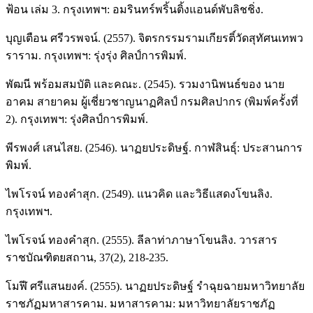
ฟ้อน เล่ม 3. กรุงเทพฯ: อมรินทร์พริ้นติ้งแอนด์พับลิชชิ่ง.
บุญเตือน ศรีวรพจน์. (2557). จิตรกรรมรามเกียรติ์วัดสุทัศนเทพว
ราราม. กรุงเทพฯ: รุ่งรุ่ง ศิลป์การพิมพ์.
พัฒนี พร้อมสมบัติ และคณะ. (2545). รวมงานิพนธ์ของ นาย
อาคม สายาคม ผู้เชี่ยวชาญนาฏศิลป์ กรมศิลปากร (พิมพ์ครั้งที่
2). กรุงเทพฯ: รุ่งศิลป์การพิมพ์.
พีรพงศ์ เสนไสย. (2546). นาฏยประดิษฐ์. กาฬสินธุ์: ประสานการ
พิมพ์.
ไพโรจน์ ทองคำสุก. (2549). แนวคิด และวิธีแสดงโขนลิง.
กรุงเทพฯ.
ไพโรจน์ ทองคำสุก. (2555). ลีลาท่าภาษาโขนลิง. วารสาร
ราชบัณฑิตยสถาน, 37(2), 218-235.
โมฬี ศรีแสนยงค์. (2555). นาฏยประดิษฐ์ รำฉุยฉายมหาวิทยาลัย
ราชภัฏมหาสารคาม. มหาสารคาม: มหาวิทยาลัยราชภัฏ