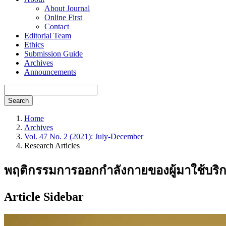
About Journal
Online First
Contact
Editorial Team
Ethics
Submission Guide
Archives
Announcements
Search
Home
Archives
Vol. 47 No. 2 (2021): July-December
Research Articles
พฤติกรรมการออกกำลังกายของผู้มาใช้บร
Article Sidebar