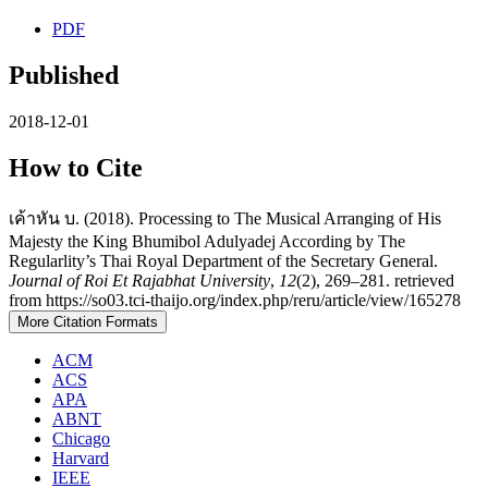
PDF
Published
2018-12-01
How to Cite
เค้าหัน บ. (2018). Processing to The Musical Arranging of His
Majesty the King Bhumibol Adulyadej According by The
Regularlity’s Thai Royal Department of the Secretary General.
Journal of Roi Et Rajabhat University
,
12
(2), 269–281. retrieved
from https://so03.tci-thaijo.org/index.php/reru/article/view/165278
More Citation Formats
ACM
ACS
APA
ABNT
Chicago
Harvard
IEEE