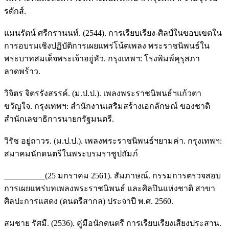
รดักส์.
แมนรัตน์ ศรีกรานนท์. (2544). การเรียบเรียง-ศิลป์ในขอบเขตใน
การอบรมเชิงปฏิบัติการเผยแพร่โน้ตเพลง พระราชนิพนธ์ใน
พระบาทสมเด็จพระเจ้าอยู่หัว. กรุงเทพฯ: โรงพิมพ์คุรุสภา
ลาดพร้าว.
วิจิตร จิตรรังสรรค์. (ม.ป.ป.). เพลงพระราชนิพนธ์ฯแก้วตา
ขวัญใจ. กรุงเทพฯ: สำนักงานเสริมสร้างเอกลักษณ์ ของชาติ
สำนักเลขาธิการนายกรัฐมนตรี.
วิรัช อยู่ถาวร. (ม.ป.ป.). เพลงพระราชนิพนธ์ฯยามค่า. กรุงเทพฯ:
สมาคมนักดนตรีในพระบรมราชูปถัมภ์
__________(25 มกราคม 2561). สัมภาษณ์. กรรมการตรวจสอบ
การเผยแพร่บทเพลงพระราชนิพนธ์ และศิลปินแห่งชาติ สาขา
ศิลปะการแสดง (ดนตรีสากล) ประจาปี พ.ศ. 2560.
สมชาย รัศมี. (2536). คู่มือนักดนตรี การเรียบเรียงเสียงประสาน.