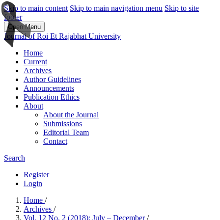
Skip to main content
Skip to main navigation menu
Skip to site
footer
Open Menu
Journal of Roi Et Rajabhat University
Home
Current
Archives
Author Guidelines
Announcements
Publication Ethics
About
About the Journal
Submissions
Editorial Team
Contact
Search
Register
Login
Home
/
Archives
/
Vol. 12 No. 2 (2018): July – December
/