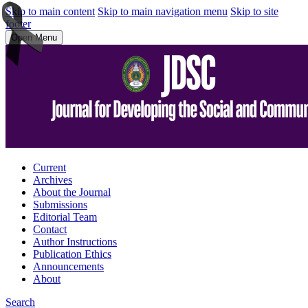
Skip to main content
Skip to main navigation menu
Skip to site
footer
Open Menu
Current
Archives
About the Journal
Submissions
Editorial Team
Contact
Author Instructions
Publication Ethics
Announcements
About
Search