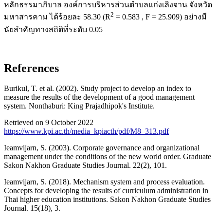
หลักธรรมาภิบาล องค์การบริหารส่วนตำบลแก่งเลิงจาน จังหวัด
2
มหาสารคาม ได้ร้อยละ 58.30 (R
= 0.583 , F = 25.909) อย่างมี
นัยสำคัญทางสถิติที่ระดับ 0.05
References
Burikul, T. et al. (2002). Study project to develop an index to
measure the results of the development of a good management
system. Nonthaburi: King Prajadhipok's Institute.
Retrieved on 9 October 2022
https://www.kpi.ac.th/media_kpiacth/pdf/M8_313.pdf
Ieamvijarn, S. (2003). Corporate governance and organizational
management under the conditions of the new world order. Graduate
Sakon Nakhon Graduate Studies Journal. 22(2), 101.
Ieamvijarn, S. (2018). Mechanism system and process evaluation.
Concepts for developing the results of curriculum administration in
Thai higher education institutions. Sakon Nakhon Graduate Studies
Journal. 15(18), 3.