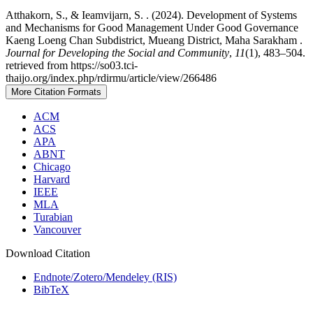
Atthakorn, S., & Ieamvijarn, S. . (2024). Development of Systems
and Mechanisms for Good Management Under Good Governance
Kaeng Loeng Chan Subdistrict, Mueang District, Maha Sarakham .
Journal for Developing the Social and Community
,
11
(1), 483–504.
retrieved from https://so03.tci-
thaijo.org/index.php/rdirmu/article/view/266486
More Citation Formats
ACM
ACS
APA
ABNT
Chicago
Harvard
IEEE
MLA
Turabian
Vancouver
Download Citation
Endnote/Zotero/Mendeley (RIS)
BibTeX