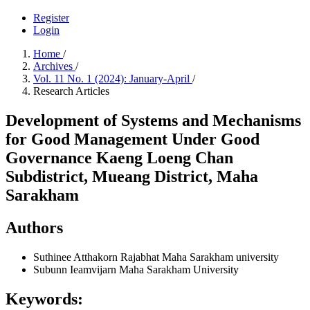
Register
Login
Home
/
Archives
/
Vol. 11 No. 1 (2024): January-April
/
Research Articles
Development of Systems and Mechanisms
for Good Management Under Good
Governance Kaeng Loeng Chan
Subdistrict, Mueang District, Maha
Sarakham
Authors
Suthinee Atthakorn
Rajabhat Maha Sarakham university
Subunn Ieamvijarn
Maha Sarakham University
Keywords: