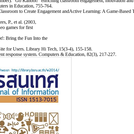
cember). “Go Kahoot!” enriching classroom engagement, motivation and 
ters in Education, 755-764.
e Classroom to Create Engagement andActive Learning: A Game-Based T
s, P., et al. (2003,
o games for first
: Bring the Fun Into the
te for Users. Library Hi Tech, 15(3-4), 155-158.
dent response system. Computers & Education, 82(3), 217-227.