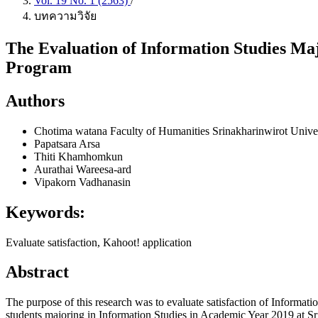
Vol. 19 No. 1 (2563)
/
บทความวิจัย
The Evaluation of Information Studies Maj
Program
Authors
Chotima watana
Faculty of Humanities Srinakharinwirot Unive
Papatsara Arsa
Thiti Khamhomkun
Aurathai Wareesa-ard
Vipakorn Vadhanasin
Keywords:
Evaluate satisfaction, Kahoot! application
Abstract
The purpose of this research was to evaluate satisfaction of Informati
students majoring in Information Studies in Academic Year 2019 at Sr