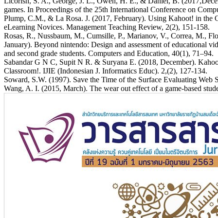
Licorish, S. A., George, J. L., Owen, H. E., & Daniel, B. (2017,De
games. In Proceedings of the 25th International Conference on Compu
Plump, C.M., & La Rosa. J. (2017, February). Using Kahoot! in th
eLearning Novices. Management Teaching Review, 2(2), 151-158.
Rosas, R., Nussbaum, M., Cumsille, P., Marianov, V., Correa, M., Flore
January). Beyond nintendo: Design and assessment of educational vide
and second grade students. Computers and Education, 40(1), 71–94.
Sabandar G N C, Supit N R. & Suryana E. (2018, December). Kahoot!
Classroom!. IJIE (Indonesian J. Informatics Educ). 2,(2), 127-134.
Soward, S.W. (1997). Save the Time of the Surface Evaluating Web Si
Wang, A. I. (2015, March). The wear out effect of a game-based stu