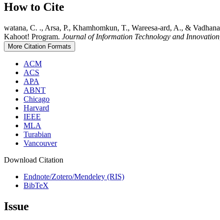
How to Cite
watana, C. ., Arsa, P., Khamhomkun, T., Wareesa-ard, A., & Vadhanas
Kahoot! Program.
Journal of Information Technology and Innovation
More Citation Formats
ACM
ACS
APA
ABNT
Chicago
Harvard
IEEE
MLA
Turabian
Vancouver
Download Citation
Endnote/Zotero/Mendeley (RIS)
BibTeX
Issue