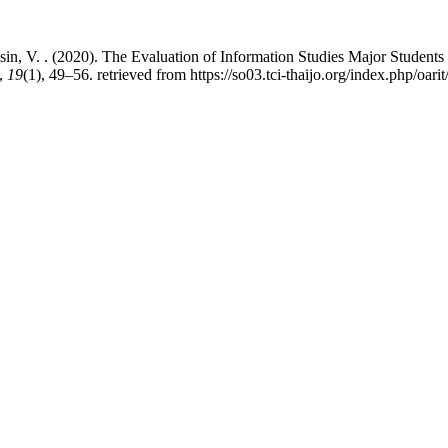
in, V. . (2020). The Evaluation of Information Studies Major Students 
,
19
(1), 49–56. retrieved from https://so03.tci-thaijo.org/index.php/oari