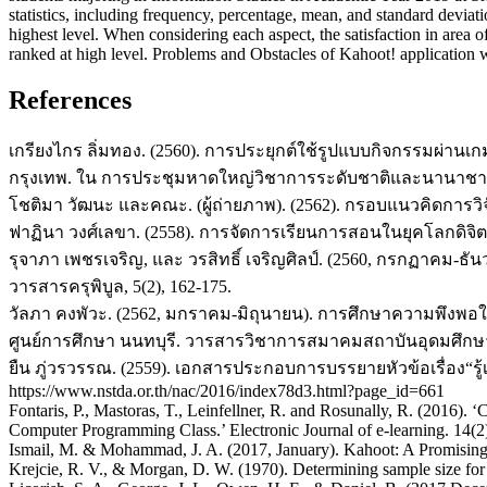
statistics, including frequency, percentage, mean, and standard deviati
highest level. When considering each aspect, the satisfaction in area 
ranked at high level. Problems and Obstacles of Kahoot! application 
References
เกรียงไกร ลิ่มทอง. (2560). การประยุกต์ใช้รูปแบบกิจกรรมผ่าน
กรุงเทพ. ใน การประชุมหาดใหญ่วิชาการระดับชาติและนานาชาติ ค
โชติมา วัฒนะ และคณะ. (ผู้ถ่ายภาพ). (2562). กรอบแนวคิดการ
ฟาฏินา วงศ์เลขา. (2558). การจัดการเรียนการสอนในยุคโลกดิจิตอล
รุจาภา เพชรเจริญ, และ วรสิทธิ์ เจริญศิลป์. (2560, กรกฏาคม
วารสารครุพิบูล, 5(2), 162-175.
วัลภา คงพัวะ. (2562, มกราคม-มิถุนายน). การศึกษาความพึงพอ
ศูนย์การศึกษา นนทบุรี. วารสารวิชาการสมาคมสถาบันอุดมศึกษา
ยืน ภู่วรวรรณ. (2559). เอกสารประกอบการบรรยายหัวข้อเรื่อง“รู้เ
https://www.nstda.or.th/nac/2016/index78d3.html?page_id=661
Fontaris, P., Mastoras, T., Leinfellner, R. and Rosunally, R. (2016)
Computer Programming Class.’ Electronic Journal of e-learning. 14(2
Ismail, M. & Mohammad, J. A. (2017, January). Kahoot: A Promising 
Krejcie, R. V., & Morgan, D. W. (1970). Determining sample size for