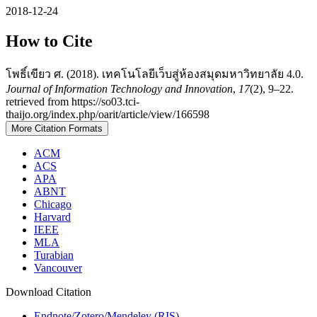
2018-12-24
How to Cite
โพธิ์เขียว ศ. (2018). เทคโนโลยีเว็บสู่ห้องสมุดมหาวิทยาลัย 4.0.
Journal of Information Technology and Innovation
,
17
(2), 9–22.
retrieved from https://so03.tci-
thaijo.org/index.php/oarit/article/view/166598
More Citation Formats
ACM
ACS
APA
ABNT
Chicago
Harvard
IEEE
MLA
Turabian
Vancouver
Download Citation
Endnote/Zotero/Mendeley (RIS)