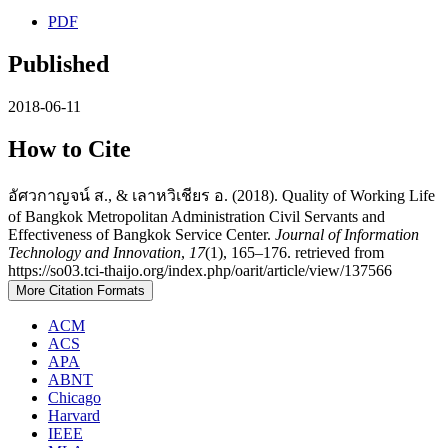
PDF
Published
2018-06-11
How to Cite
อัศวกาญจน์ ส., & เลาหวิเชียร อ. (2018). Quality of Working Life
of Bangkok Metropolitan Administration Civil Servants and
Effectiveness of Bangkok Service Center.
Journal of Information
Technology and Innovation
,
17
(1), 165–176. retrieved from
https://so03.tci-thaijo.org/index.php/oarit/article/view/137566
More Citation Formats
ACM
ACS
APA
ABNT
Chicago
Harvard
IEEE