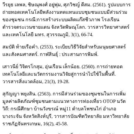
วีรยุธ เลพล, ชิษณุพงศ์ อยู่พุ่ม, ศุภวิชญ์ ดีสม. (2561). รูปแบบการ
ถ่ายทอดเทคโนโลยีพลังงานทดแทนแบบชุมชนแบบมีส่วนร่วม
ของชุมชน กรณี:การสร้างระบบผลิตแก๊สชีวภาพ โรงเรียน
ตำรวจตระเวนชายแดน จังหวัดพิษณุโลก. วารสารวิทยาศาสตร์
และเทคโนโลยี มทร. สุวรรณภูมิ, 3(1), 66-74.
สมบัติ ท้ายเรือคำ. (2553). ระเบียบวิธีวิจัยสำหรับมนุษยศาสตร์
และสังคมศาสตร์. กาฬสินธุ์ : ประสานการพิมพ์.
เสาวนีย์ วิจิตรโกสุม, อุ่นเรือน เล็กน้อย. (2560). การถ่ายทอด
เทคโนโลยีและนวัตกรรมงานวิจัยสู่การนำไปใช้ในพื้นที่.
วารสารสิ่งแวดล้อม, 21(3), 19-28.
สุกัญญา พยุงสิน. (2563). การมีส่วนร่วมของชุมชนในการเพิ่ม
มูลค่าผลิตภัณฑ์ชุมชนตามแนวทางการท่องเที่ยว OTOP นวัต
วิถี: กรณีศึกษา บ้านวังขรณ์ หมู่11 ตำบลโพชนไก่ อำเภอ
บางระจัน จังหวัดสิงห์บุรี, วารสารบัณฑิตวิทยาลัย มหาวิทยาลัย
ราชภัฏจันทรเกษม, 16(2), 45-58.