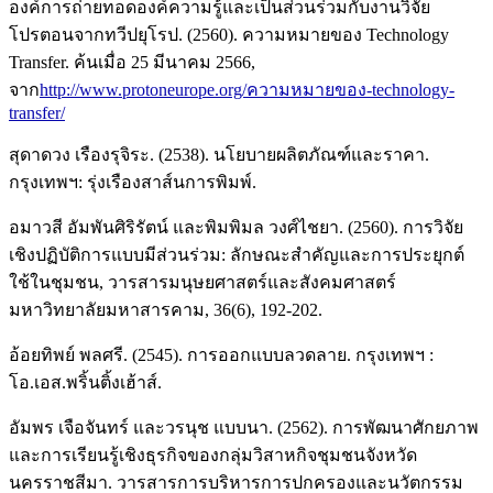
องค์การถ่ายทอดองค์ความรู้และเป็นส่วนร่วมกับงานวิจัย
โปรตอนจากทวีปยุโรป. (2560). ความหมายของ Technology
Transfer. ค้นเมื่อ 25 มีนาคม 2566,
จาก
http://www.protoneurope.org/ความหมายของ-technology-
transfer/
สุดาดวง เรืองรุจิระ. (2538). นโยบายผลิตภัณฑ์และราคา.
กรุงเทพฯ: รุ่งเรืองสาส์นการพิมพ์.
อมาวสี อัมพันศิริรัตน์ และพิมพิมล วงศ์ไชยา. (2560). การวิจัย
เชิงปฏิบัติการแบบมีส่วนร่วม: ลักษณะสำคัญและการประยุกต์
ใช้ในชุมชน, วารสารมนุษยศาสตร์และสังคมศาสตร์
มหาวิทยาลัยมหาสารคาม, 36(6), 192-202.
อ้อยทิพย์ พลศรี. (2545). การออกแบบลวดลาย. กรุงเทพฯ :
โอ.เอส.พริ้นติ้งเฮ้าส์.
อัมพร เจือจันทร์ และวรนุช แบบนา. (2562). การพัฒนาศักยภาพ
และการเรียนรู้เชิงธุรกิจของกลุ่มวิสาหกิจชุมชนจังหวัด
นครราชสีมา. วารสารการบริหารการปกครองและนวัตกรรม