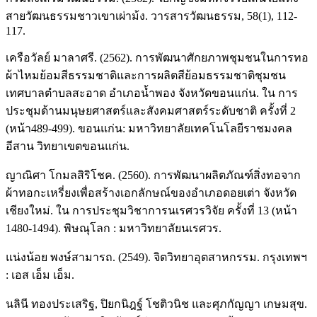
สายวัฒนธรรมชาวเขาเผ่าม้ง. วารสารวัฒนธรรม, 58(1), 112-
117.
เครือวัลย์ มาลาศรี. (2562). การพัฒนาศักยภาพชุมชนในการทอ
ผ้าไหมย้อมสีธรรมชาติและการผลิตสีย้อมธรรมชาติชุมชน
เทศบาลตำบลสะอาด อำเภอน้ำพอง จังหวัดขอนแก่น. ใน การ
ประชุมด้านมนุษยศาสตร์และสังคมศาสตร์ระดับชาติ ครั้งที่ 2
(หน้า489-499). ขอนแก่น: มหาวิทยาลัยเทคโนโลยีราชมงคล
อีสาน วิทยาเขตขอนแก่น.
ญาณิศา โกมลสิริโชค. (2560). การพัฒนาผลิตภัณฑ์สิ่งทอจาก
ผ้าทอกะเหรี่ยงเพื่อสร้างเอกลักษณ์ของอำเภอดอยเต่า จังหวัด
เชียงใหม่. ใน การประชุมวิชาการนเรศวรวิจัย ครั้งที่ 13 (หน้า
1480-1494). พิษณุโลก : มหาวิทยาลัยนเรศวร.
แน่งน้อย พงษ์สามารถ. (2549). จิตวิทยาอุตสาหกรรม. กรุงเทพฯ
: เอส เอ็ม เอ็ม.
นลินี ทองประเสริฐ, ปิยกนิฎฐ์ โชติวนิช และศุภกัญญา เกษมสุข.