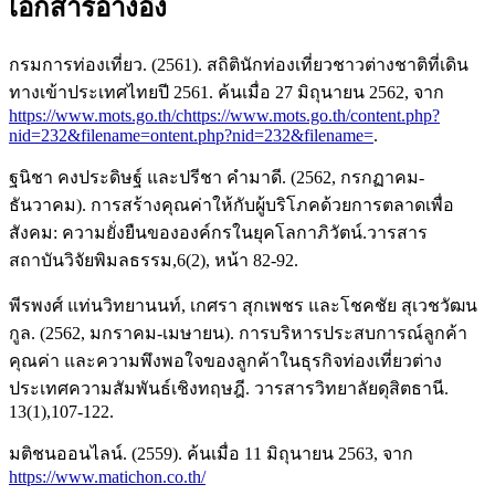
เอกสารอ้างอิง
กรมการท่องเที่ยว. (2561). สถิตินักท่องเที่ยวชาวต่างชาติที่เดิน
ทางเข้าประเทศไทยปี 2561. ค้นเมื่อ 27 มิถุนายน 2562, จาก
https://www.mots.go.th/chttps://www.mots.go.th/content.php?
nid=232&filename=ontent.php?nid=232&filename=
.
ฐนิชา คงประดิษฐ์ และปรีชา คำมาดี. (2562, กรกฏาคม-
ธันวาคม). การสร้างคุณค่าให้กับผู้บริโภคด้วยการตลาดเพื่อ
สังคม: ความยั่งยืนขององค์กรในยุคโลกาภิวัตน์.วารสาร
สถาบันวิจัยพิมลธรรม,6(2), หน้า 82-92.
พีรพงศ์ แท่นวิทยานนท์, เกศรา สุกเพชร และโชคชัย สุเวชวัฒน
กูล. (2562, มกราคม-เมษายน). การบริหารประสบการณ์ลูกค้า
คุณค่า และความพึงพอใจของลูกค้าในธุรกิจท่องเที่ยวต่าง
ประเทศความสัมพันธ์เชิงทฤษฎี. วารสารวิทยาลัยดุสิตธานี.
13(1),107-122.
มติชนออนไลน์. (2559). ค้นเมื่อ 11 มิถุนายน 2563, จาก
https://www.matichon.co.th/