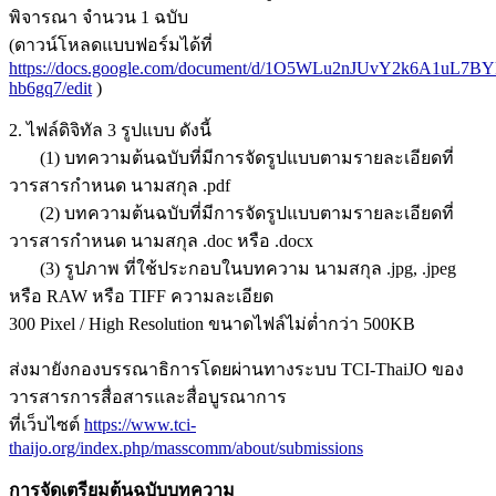
พิจารณา จำนวน 1 ฉบับ
(ดาวน์โหลดแบบฟอร์มได้ที่
https://docs.google.com/document/d/1O5WLu2nJUvY2k6A1uL7BY
hb6gq7/edit
)
2. ไฟล์ดิจิทัล 3 รูปแบบ ดังนี้
(1) บทความต้นฉบับที่มีการจัดรูปแบบตามรายละเอียดที่
วารสารกำหนด นามสกุล .pdf
(2) บทความต้นฉบับที่มีการจัดรูปแบบตามรายละเอียดที่
วารสารกำหนด นามสกุล .doc หรือ .docx
(3) รูปภาพ ที่ใช้ประกอบในบทความ นามสกุล .jpg, .jpeg
หรือ RAW หรือ TIFF ความละเอียด
300 Pixel / High Resolution ขนาดไฟล์ไม่ต่ำกว่า 500KB
ส่งมายังกองบรรณาธิการโดยผ่านทางระบบ TCI-ThaiJO ของ
วารสารการสื่อสารและสื่อบูรณาการ
ที่เว็บไซต์
https://www.tci-
thaijo.org/index.php/masscomm/about/submissions
การจัดเตรียมต้
นฉบับบทความ