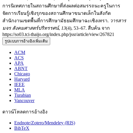
การนิเทศภายในสถานศึกษาที่ส่งผลต่อสมรรถนะครูในการ
จัดการเรียนรู้เชิงรุกของสถานศึกษาขนาดเล็กในสังกัด
สำนักงานเขตพื้นที่การศึกษามัธยมศึกษาฉะเชิงเทรา.
วารสาร
มจร สังคมศาสตร์ปริทรรศน์
,
13
(4), 53–67. สืบค้น จาก
https://so03.tci-thaijo.org/index.php/jssr/article/view/267821
รูปแบบการอ้างอิงเพิ่มเติม
ACM
ACS
APA
ABNT
Chicago
Harvard
IEEE
MLA
Turabian
Vancouver
ดาวน์โหลดการอ้างอิง
Endnote/Zotero/Mendeley (RIS)
BibTeX