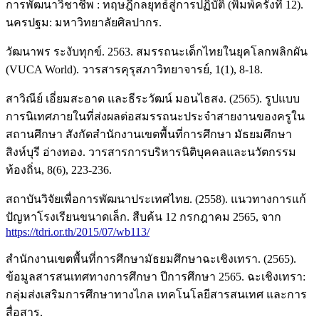
การพัฒนาวิชาชีพ : ทฤษฎีกลยุทธ์สู่การปฏิบัติ (พิมพ์ครั้งที่ 12).
นครปฐม: มหาวิทยาลัยศิลปากร.
วัฒนาพร ระงับทุกข์. 2563. สมรรถนะเด็กไทยในยุคโลกพลิกผัน
(VUCA World). วารสารคุรุสภาวิทยาจารย์, 1(1), 8-18.
สาวิณีย์ เอี่ยมสะอาด และธีระวัฒน์ มอนไธสง. (2565). รูปแบบ
การนิเทศภายในที่ส่งผลต่อสมรรถนะประจำสายงานของครูใน
สถานศึกษา สังกัดสำนักงานเขตพื้นที่การศึกษา มัธยมศึกษา
สิงห์บุรี อ่างทอง. วารสารการบริหารนิติบุคคลและนวัตกรรม
ท้องถิ่น, 8(6), 223-236.
สถาบันวิจัยเพื่อการพัฒนาประเทศไทย. (2558). แนวทางการแก้
ปัญหาโรงเรียนขนาดเล็ก. สืบค้น 12 กรกฎาคม 2565, จาก
https://tdri.or.th/2015/07/wb113/
สำนักงานเขตพื้นที่การศึกษามัธยมศึกษาฉะเชิงเทรา. (2565).
ข้อมูลสารสนเทศทางการศึกษา ปีการศึกษา 2565. ฉะเชิงเทรา:
กลุ่มส่งเสริมการศึกษาทางไกล เทคโนโลยีสารสนเทศ และการ
สื่อสาร.