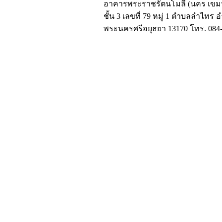
อาคารพระราชรัตนโมลี (นคร เขมป
ชั้น 3 เลขที่ 79 หมู่ 1 ตำบลลำไทร 
พระนครศรีอยุธยา 13170 โทร. 084