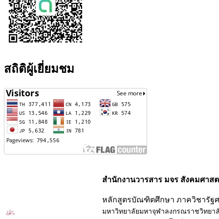
สถิติผู้เยี่ยมชม
สำนักงานวารสาร มจร สังคมศาสตร
หลักสูตรบัณฑิตศึกษา ภาควิชารัฐ
มหาวิทยาลัยมหาจุฬาลงกรณราชวิทยาล