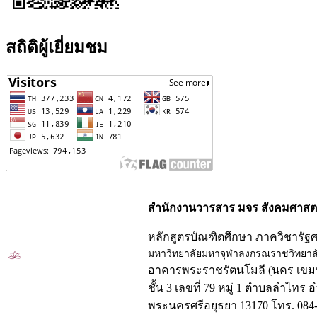
สถิติผู้เยี่ยมชม
สำนักงานวารสาร มจร สังคมศาสตร
หลักสูตรบัณฑิตศึกษา ภาควิชารัฐ
มหาวิทยาลัยมหาจุฬาลงกรณราชวิทยาล
อาคารพระราชรัตนโมลี (นคร เขมป
ชั้น 3 เลขที่ 79 หมู่ 1 ตำบลลำไทร 
พระนครศรีอยุธยา 13170 โทร. 084