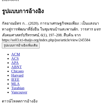
รูปแบบการอ้างอิง
กัลยาณมิตร ก. . (2020). การนาเศรษฐกิจพอเพียง : เป็นแสงนา
ทางสู่การพัฒนาที่ยั่งยืน ในชุมชนบ้านสะพานผัก.
วารสาร มจร
สังคมศาสตร์ปริทรรศน์
,
6
(1), 197–208. สืบค้น จาก
https://so03.tci-thaijo.org/index.php/jssr/article/view/245584
รูปแบบการอ้างอิงเพิ่มเติม
ACM
ACS
APA
ABNT
Chicago
Harvard
IEEE
MLA
Turabian
Vancouver
ดาวน์โหลดการอ้างอิง