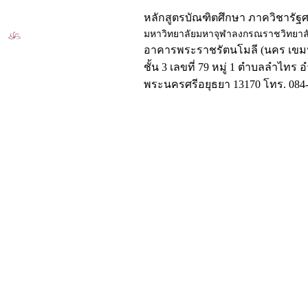
หลักสูตรบัณฑิตศึกษา ภาควิชารัฐ
มหาวิทยาลัยมหาจุฬาลงกรณราชวิทยาล
อาคารพระราชรัตนโมลี (นคร เขมป
ชั้น 3 เลขที่ 79 หมู่ 1 ตำบลลำไทร 
พระนครศรีอยุธยา 13170 โทร. 084