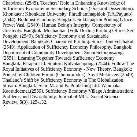
Chatvirote. (2545). Teachers’ Role in Enhancing Knowledge of
Sufficiency Economy in Secondary Schools (Doctoral Dissertation).
Khonkaen: Khonkaen University. Phradhammapidok (P.A.Payutto).
(2544). Buddhist Economy. Bangkok: Sukhapapcai Printing Office.
Prevet Vasi. (2540). Human Being’s Integrity, Competency of
Creativity. Bangkok: Mochaoban (Folk Doctor) Printing Office. Seri
Pongpit. (2549). Sufficiency Economy and Sustainable
Development. Bangkok: Chareonvit Printing. Sumet Tantivetchakul.
(2549). Application of Sufficiency Economy Philosophy. Bangkok:
Department of Community Development. Sunai Setboonsarng.
(2551). Learning Together Towards Sufficiency Economy.
Bangkok: Farapai Ltd. Suntorn Kulvatanapong. (2544). Follow The
Royal Initiatives of Sufficiency Economy - New Theory. Bangkok:
Printed by Children Forum (Chomromdek). Suvit Mekincee. (2549).
Thailand’s Shift by Sufficiency Economy in The Globalization
Stream. Bangkok: Siam M. and B. Publishing Ltd. Wanmaka
Kaorndocmai.(2559). Sufficiency Economy Village Administration:
Problems and Discontinuity. Journal of MCU Social Science
Review, 5(3), 125-132.