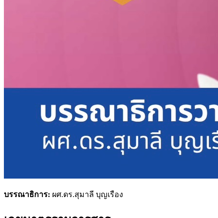
บรรณาธิการ:
ผศ.ดร.สุมาลี บุญเรือง