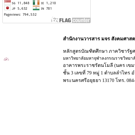
สำนักงานวารสาร มจร สังคมศาสตร
หลักสูตรบัณฑิตศึกษา ภาควิชารัฐ
มหาวิทยาลัยมหาจุฬาลงกรณราชวิทยาล
อาคารพระราชรัตนโมลี (นคร เขมป
ชั้น 3 เลขที่ 79 หมู่ 1 ตำบลลำไทร 
พระนครศรีอยุธยา 13170 โทร. 084