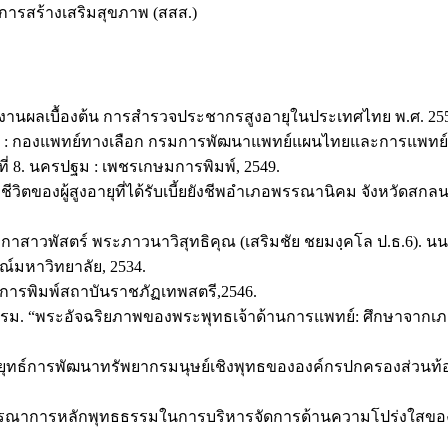
ารสร้างเสริมสุขภาพ (สสส.)
ายงานผลเบื้องต้น การสำรวจประชากรสูงอายุในประเทศไทย พ.ศ. 255
คร : กองแพทย์ทางเลือก กรมการพัฒนาแพทย์แผนไทยและการแพทย์
ที่ 8. นครปฐม : เพชรเกษมการพิมพ์, 2549.
ชีวิตของผู้สูงอายุที่ได้รับเบี้ยยังชีพอำเภอพรรณานิคม จังหวัดสก
าสาวพัสตร์ พระภาวนาวิสุทธิคุณ (เสริมชัย ชยมงฺคโล ป.ธ.6). นนทบ
ณ์มหาวิทยาลัย, 2534.
สารการพิมพ์สถาบันราชภัฏเทพสตรี,2546.
รรม. “พระอัจฉริยภาพของพระพุทธเจ้าด้านการแพทย์: ศึกษาจากเภสั
กลยุทธ์การพัฒนาทรัพยากรมนุษย์เชิงพุทธขององค์กรปกครองส่วนท้
รบูรณาการหลักพุทธธรรมในการบริหารจัดการด้านความโปร่งใสของ