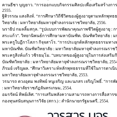
คานธีชา บุญยาว. “การออกแบบกิจกรรมศิลปะเพื่อเสริมสร้างการเ
2555.
ฐิติวรรณ แสงสิงห์. “การศึกษาวิถีชีวิตของผู้สูงอายุตามหลัก
วิทยาลัย : มหาวิทยาลัยมหาจุฬาลงกรณราชวิทยาลัย, 2556.
นราธิป กมลลิ้มสกุล. “รูปแบบการพัฒนาคุณภาพชีวิตผู้สูงอาย
สระแก้ว”. วิทยานิพนธ์การศึกษามหาบัณฑิต. บัณฑิตวิทยาลัย : มห
พระครูใบฎีกาโสภา กิจฺจสาโร. “การประยุกต์หลักพุทธธรรมทางพ
มหาบัณฑิต. บัณฑิตวิทยาลัย : มหาวิทยาลัยมหาจุฬาลงกรณราชวิ
พระครูสิงห์แก้ว วชิรธมฺโม. “บทบาทของผู้สูงอายุในการส่งเส
บัณฑิตวิทยาลัย : มหาวิทยาลัยมหาจุฬาลงกรณราชวิทยาลัย, 2554
ภิรมย์ เจริญผล. “ศึกษาวิเคราะห์หลักพุทธธรรมที่ใช้ในการดาเนิ
มหาวิทยาลัยมหาจุฬาลงกรณราชวิทยาลัย, 2553.
วรนารถ ดวงอุดม พงทิพย์ หนูเจริญ และนภสร เจริญโพธิ์. “การพ
: มหาวิทยาลัยราชภัฏจันทรเกษม, 2554.
อมรรัตน์ ทิพย์เลิศ. “การเสริมพลังความสามารถทางการสื่อสารข
กองทุนสนับสนุนการวิจัย (สกว.) : สำนักนายกรัฐมนตรี, 2554.