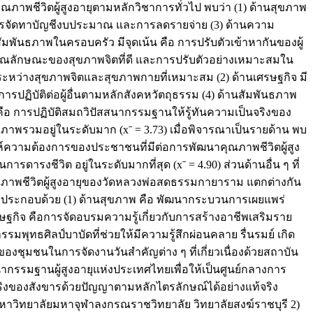
พชีวิตผู้สูงอายุตามหลักวิชาการทั่วไป พบว่า (1) ด้านสุขภาพ
 การจัดทาบัญชีงบประมาณ และการลดรายจ่าย (3) ด้านความ
สัมพันธภาพในครอบครัว มีจุดเน้น คือ การปรับตัวเข้าหากันของผู้
 คุณลักษณะของสุขภาพจิตที่ดี และการปรับตัวอย่างเหมาะสมใน
ะหว่างสุขภาพจิตและสุขภาพกายที่เหมาะสม (2) ด้านเศรษฐกิจ มี
รปฏิบัติต่อผู้อื่นตามหลักสังคหวัตถุธรรม (4) ด้านสัมพันธภาพ
คือ การปฏิบัติสมถวิปัสสนากรรมฐานให้รู้ทันความเป็นจริงของ
พรวมอยู่ในระดับมาก (xˉ = 3.73) เมื่อพิจารณาเป็นรายด้าน พบ
าะห์ความต้องการของประชาชนที่มีต่อการพัฒนาคุณภาพชีวิตผู้สูง
รงชีวิต อยู่ในระดับมากที่สุด (xˉ = 4.90) ส่วนด้านอื่น ๆ ที่
าพชีวิตผู้สูงอายุของวัดหลวงพ่อสดธรรมกายาราม แตกต่างกัน
ุประกอบด้วย (1) ด้านสุขภาพ คือ พัฒนากระบวนการเผยแพร่
รษฐกิจ คือการจัดอบรมความรู้เกี่ยวกับการสร้างอาชีพเสริมราย
รมพุทธศิลป์บาบัดที่ช่วยให้มีความรู้สึกผ่อนคลาย รื่นรมย์ เกิด
ของชุมชนในการจัดงานวันสำคัญต่าง ๆ ที่เกี่ยวเนื่องด้วยสถาบัน
สสนากรรมฐานผู้สูงอายุแห่งประเทศไทยเพื่อให้เป็นศูนย์กลางการ
ริงของสังขารด้วยปัญญาตามหลักไตรลักษณ์ได้อย่างแท้จริง
) มหาวิทยาลัยมหาจุฬาลงกรณราชวิทยาลัย วิทยาลัยสงฆ์ราชบุรี 2)