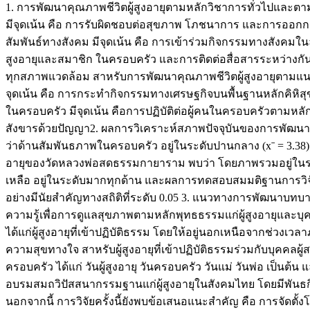
1. การพัฒนาคุณภาพชีวิตผู้สูงอายุตามหลักวิชาการทั่วไปและตา
มีจุดเน้น คือ การรับผิดชอบต่อสุขภาพ โภชนาการ และการออกก
สัมพันธ์ทางสังคม มีจุดเน้น คือ การเข้าร่วมกิจกรรมทางสังคมในล
สูงอายุและสมาชิก ในครอบครัว และการติดต่อสื่อสารระหว่างกัน
ทุกสภาพแวดล้อม สาหรับการพัฒนาคุณภาพชีวิตผู้สูงอายุตามแนว
จุดเน้น คือ การกระทำกิจกรรมทางเศรษฐกิจบนพื้นฐานหลักคิหิสุขห
ในครอบครัว มีจุดเน้น คือการปฏิบัติต่อผู้คนในครอบครัวตามหลั
สังขารด้วยปัญญา2. ผลการวิเคราะห์สภาพปัจจุบันของการพัฒนาค
ว่าด้านสัมพันธภาพในครอบครัว อยู่ในระดับปานกลาง (xˉ = 3.38) 
อายุของวัดหลวงพ่อสดธรรมกายาราม พบว่า โดยภาพรวมอยู่ในระดับมาก
เหลือ อยู่ในระดับมากทุกด้าน และผลการทดสอบสมมติฐานการวิ
อย่างมีนัยสำคัญทางสถิติที่ระดับ 0.05 3. แนวทางการพัฒนาบ
ความรู้เพื่อการดูแลสุขภาพตามหลักพุทธธรรมแก่ผู้สูงอายุและบุ
ได้แก่ผู้สูงอายุที่เข้าปฏิบัติธรรม โดยให้อยู่นอกเหนือจากช่วงเว
ความสุขทางใจ สาหรับผู้สูงอายุที่เข้าปฏิบัติธรรมร่วมกับบุคคลผ
ครอบครัว ได้แก่ วันผู้สูงอายุ วันครอบครัว วันแม่ วันพ่อ เป็นต
อบรมสมถวิปัสสนากรรมฐานแก่ผู้สูงอายุในสังคมไทย โดยมีพันธกิ
นอกจากนี้ การวิจัยครั้งนี้ยังพบข้อเสนอแนะสำคัญ คือ การจัดตั้