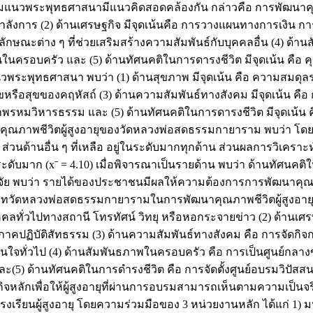
มแนวพระพุทธศาสนามีแนวคิดสอดคล้องกัน กล่าวคือ การพัฒนาคุณภา
าลังการ (2) ด้านเศรษฐกิจ มีจุดเน้นคือ การวางแผนทางการเงิน
ักษณะต่าง ๆ ที่ช่วยเสริมสร้างความสัมพันธ์กับบุคคลอื่น (4) ด้าน
ในครอบครัว และ (5) ด้านทัศนคติในการดารงชีวิต มีจุดเน้น คือ
พระพุทธศาสนา พบว่า (1) ด้านสุขภาพ มีจุดเน้น คือ ความสมดุลร
รือสุขของคฤหัสถ์ (3) ด้านความสัมพันธ์ทางสังคม มีจุดเน้น คือ กา
กพรหมวิหารธรรม และ (5) ด้านทัศนคติในการดารงชีวิต มีจุดเน้น 
ุณภาพชีวิตผู้สูงอายุของวัดหลวงพ่อสดธรรมกายาราม พบว่า โดยภา
ส่วนด้านอื่น ๆ ที่เหลือ อยู่ในระดับมากทุกด้าน ส่วนผลการวิเคร
 (xˉ = 4.10) เมื่อพิจารณาเป็นรายด้าน พบว่า ด้านทัศนคติในการดา
จัย พบว่า รายได้ของประชาชนมีผลให้ความต้องการการพัฒนาคุณภ
ทบาทวัดหลวงพ่อสดธรรมกายารามในการพัฒนาคุณภาพชีวิตผู้สูงอาย
คคลทั่วไปทางสถานี โทรทัศน์ วิทยุ หรือหอกระจายข่าว (2) ด้านเศ
ลาภาคปฏิบัติสัทธรรม (3) ด้านความสัมพันธ์ทางสังคม คือ การจัดกิจกร
ู้สนใจทั่วไป (4) ด้านสัมพันธภาพในครอบครัว คือ การเป็นศูนย์กลาง
้น และ(5) ด้านทัศนคติในการดำรงชีวิต คือ การจัดตั้งศูนย์อบรมวิปั
จหลักเพื่อให้ผู้สูงอายุที่ผ่านการอบรมสามารถเห็นตามความเป็นจ
งโรงเรียนผู้สูงอายุ โดยความร่วมมือของ 3 หน่วยงานหลัก ได้แก่ 1