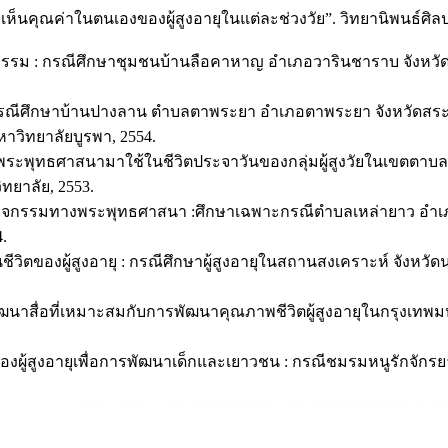
ห็นคุณค่าในตนเองของผู้สูงอายุในแต่ละช่วงวัย”. วิทยานิพนธ์ศิ
พุทธธรรม : กรณีศึกษาชุมชนบ้านลือคาหาญ อำเภอวารินชาราบ จังหว
ุ : กรณีศึกษาบ้านปางลาน ตำบลตาพระยา อำเภอตาพระยา จังหวัด
าวิทยาลัยบูรพา, 2554.
ระพุทธศาสนามาใช้ในชีวิตประจาวันของกลุ่มผู้สูงวัยในเขตตาบลบ
ทยาลัย, 2553.
ริมกิจกรรมทางพระพุทธศาสนา :ศึกษาเฉพาะกรณีตำบลเหล่ายาว อำเภ
.
นชีวิตของผู้สูงอายุ : กรณีศึกษาผู้สูงอายุในสถานสงเคราะห์ จังห
ัฒนาสื่อที่เหมาะสมกับการพัฒนาคุณภาพชีวิตผู้สูงอายุในกรุงเทพ
องผู้สูงอายุเพื่อการพัฒนาเด็กและเยาวชน : กรณีชมรมหนูรักจักร