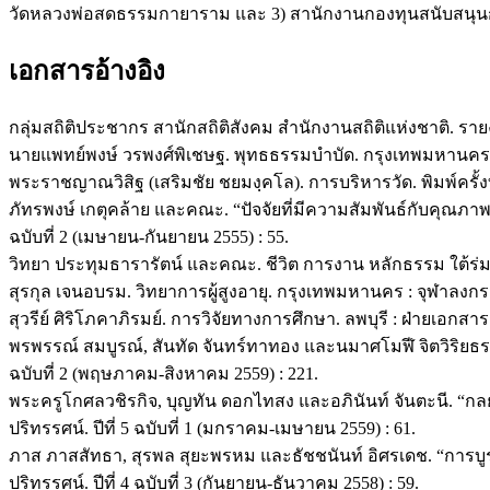
วัดหลวงพ่อสดธรรมกายาราม และ 3) สานักงานกองทุนสนับสนุนก
เอกสารอ้างอิง
กลุ่มสถิติประชากร สานักสถิติสังคม สำนักงานสถิติแห่งชาติ. ร
นายแพทย์พงษ์ วรพงศ์พิเชษฐ. พุทธธรรมบำบัด. กรุงเทพมหาน
พระราชญาณวิสิฐ (เสริมชัย ชยมงฺคโล). การบริหารวัด. พิมพ์ครั้ง
ภัทรพงษ์ เกตุคล้าย และคณะ. “ปัจจัยที่มีความสัมพันธ์กับคุณภาพ
ฉบับที่ 2 (เมษายน-กันยายน 2555) : 55.
วิทยา ประทุมธารารัตน์ และคณะ. ชีวิต การงาน หลักธรรม ใต้ร่มก
สุรกุล เจนอบรม. วิทยาการผู้สูงอายุ. กรุงเทพมหานคร : จุฬาลงกร
สุวรีย์ ศิริโภคาภิรมย์. การวิจัยทางการศึกษา. ลพบุรี : ฝ่ายเอก
พรพรรณ์ สมบูรณ์, สันทัด จันทร์ทาทอง และนมาศโมฬี จิตวิริยธ
ฉบับที่ 2 (พฤษภาคม-สิงหาคม 2559) : 221.
พระครูโกศลวชิรกิจ, บุญทัน ดอกไทสง และอภินันท์ จันตะนี. “
ปริทรรศน์. ปีที่ 5 ฉบับที่ 1 (มกราคม-เมษายน 2559) : 61.
ภาส ภาสสัทธา, สุรพล สุยะพรหม และธัชชนันท์ อิศรเดช. “กา
ปริทรรศน์. ปีที่ 4 ฉบับที่ 3 (กันยายน-ธันวาคม 2558) : 59.