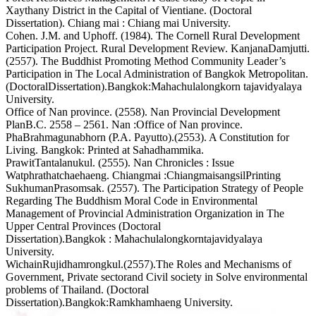
Xaythany District in the Capital of Vientiane. (Doctoral
Dissertation). Chiang mai : Chiang mai University.
Cohen. J.M. and Uphoff. (1984). The Cornell Rural Development
Participation Project. Rural Development Review. KanjanaDamjutti.
(2557). The Buddhist Promoting Method Community Leader’s
Participation in The Local Administration of Bangkok Metropolitan.
(DoctoralDissertation).Bangkok:Mahachulalongkorn tajavidyalaya
University.
Office of Nan province. (2558). Nan Provincial Development
PlanB.C. 2558 – 2561. Nan :Office of Nan province.
PhaBrahmagunabhorn (P.A. Payutto).(2553). A Constitution for
Living. Bangkok: Printed at Sahadhammika.
PrawitTantalanukul. (2555). Nan Chronicles : Issue
Watphrathatchaehaeng. Chiangmai :ChiangmaisangsilPrinting
SukhumanPrasomsak. (2557). The Participation Strategy of People
Regarding The Buddhism Moral Code in Environmental
Management of Provincial Administration Organization in The
Upper Central Provinces (Doctoral
Dissertation).Bangkok : Mahachulalongkorntajavidyalaya
University.
WichainRujidhamrongkul.(2557).The Roles and Mechanisms of
Government, Private sectorand Civil society in Solve environmental
problems of Thailand. (Doctoral
Dissertation).Bangkok:Ramkhamhaeng University.