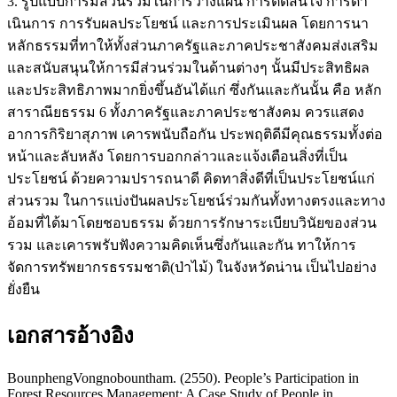
3. รูปแบบการมีส่วนร่วมในการวางแผน การตัดสินใจ การดา
เนินการ การรับผลประโยชน์ และการประเมินผล โดยการนา
หลักธรรมที่ทาให้ทั้งส่วนภาครัฐและภาคประชาสังคมส่งเสริม
และสนับสนุนให้การมีส่วนร่วมในด้านต่างๆ นั้นมีประสิทธิผล
และประสิทธิภาพมากยิ่งขึ้นอันได้แก่ ซึ่งกันและกันนั้น คือ หลัก
สาราณียธรรม 6 ทั้งภาครัฐและภาคประชาสังคม ควรแสดง
อาการกิริยาสุภาพ เคารพนับถือกัน ประพฤติดีมีคุณธรรมทั้งต่อ
หน้าและลับหลัง โดยการบอกกล่าวและแจ้งเตือนสิ่งที่เป็น
ประโยชน์ ด้วยความปรารถนาดี คิดทาสิ่งดีที่เป็นประโยชน์แก่
ส่วนรวม ในการแบ่งปันผลประโยชน์ร่วมกันทั้งทางตรงและทาง
อ้อมที่ได้มาโดยชอบธรรม ด้วยการรักษาระเบียบวินัยของส่วน
รวม และเคารพรับฟังความคิดเห็นซึ่งกันและกัน ทาให้การ
จัดการทรัพยากรธรรมชาติ(ป่าไม้) ในจังหวัดน่าน เป็นไปอย่าง
ยั่งยืน
เอกสารอ้างอิง
BounphengVongnobountham. (2550). People’s Participation in
Forest Resources Management: A Case Study of People in