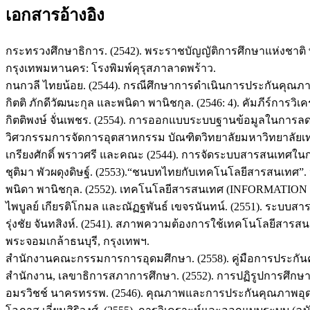
เอกสารอ้างอิง
กระทรวงศึกษาธิการ. (2542). พระราชบัญญัติการศึกษาแห่งชาติ พ.
กรุงเทพมหานคร: โรงพิมพ์คุรุสภาลาดพร้าว.
กนกวลี ไทยน้อย. (2544). กรณีศึกษาการดำเนินการประกันคุณภ
กิตติ ภักดีวัฒนะกุล และพนิดา พานิชกุล. (2546: 4). คัมภีร์การ
กิตติพงษ์ จั่นเพชร. (2554). การออกแบบระบบฐานข้อมูลในกา
วิศวกรรมการจัดการอุตสาหกรรม บัณฑิตวิทยาลัยมหาวิทยาลัย
เกรียงศักดิ์ พราวศรี และคณะ (2544). การจัดระบบสารสนเทศในก
ชุติมา พัวผดุงดิษฐ์. (2553).“ชนบทไทยกับเทคโนโลยีสารสนเทศ”. หน
พนิดา พานิชกุล. (2552). เทคโนโลยีสารสนเทศ (INFORMATION TE
ไพบูลย์ เกียรติโกมล และณัฏฐพันธ์ เขจรนันทน์. (2551). ระบบสารสน
รุ่งชัย จันทสิงห์. (2541). สภาพความต้องการใช้เทคโนโลยีส
พระจอมเกล้าธนบุรี, กรุงเทพฯ.
สำนักงานคณะกรรมการการอุดมศึกษา. (2558). คู่มือการประกัน
สำนักงาน, เลขาธิการสภาการศึกษา. (2552). การปฏิรูปการศึก
อมรวิชช์ นาครทรรพ. (2546). คุณภาพและการประกันคุณภาพอ