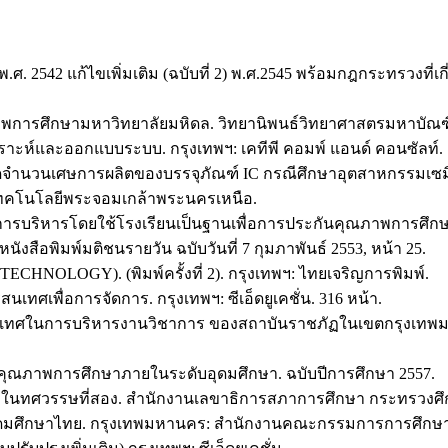
ศ. 2542 แก้ไขเพิ่มเติม (ฉบับที่ 2) พ.ศ.2545 พร้อมกฎกระทรวงที่
าพการศึกษามหาวิทยาลัยมหิดล. วิทยานิพนธ์วิทยาศาสตรมหาบัณฑ
วิเคราะห์และออกแบบระบบ. กรุงเทพฯ: เคทีพี คอมพ์ แอนด์ คอนซัลท์.
รลดจำนวนเศษการผลิตของบรรจุภัณฑ์ IC กรณีศึกษาอุตสาหกรรมเซ
เทคโนโลยีพระจอมเกล้าพระนครเหนือ.
ารบริหารโดยใช้โรงเรียนเป็นฐานเพื่อการประกันคุณภาพการศึกษา.
ังสือพิมพ์มติชนรายวัน ฉบับวันที่ 7 กุมภาพันธ์ 2553, หน้า 25.
CHNOLOGY). (พิมพ์ครั้งที่ 2). กรุงเทพฯ: ไทยเจริญการพิมพ์.
เทศเพื่อการจัดการ. กรุงเทพฯ: ซีเอ็ดยูเคชั่น. 316 หน้า.
ารสนเทศในการบริหารงานวิชาการ ของสถาบันราชภัฏในเขตกรุงเทพม
คุณภาพการศึกษาภายในระดับอุดมศึกษา. ฉบับปีการศึกษา 2557.
ษาในทศวรรษที่สอง. สำนักงานเลขาธิการสภาการศึกษา กระทรวงศึก
ุดมศึกษาไทย. กรุงเทพมหานคร: สำนักงานคณะกรรมการการศึกษา