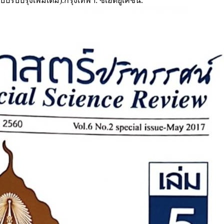
ับปรุงเพิ่มเติม).กรุงเทพฯ: ซีเอ็ดยูเคชั่น.