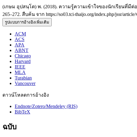
(เกษม อุปสนฺโต) พ. (2018). ความรู้ความเข้าใจของนักเรียนที่มี
265–272. สืบค้น จาก https://so03.tci-thaijo.org/index.php/jssr/articl
รูปแบบการอ้างอิงเพิ่มเติม
ACM
ACS
APA
ABNT
Chicago
Harvard
IEEE
MLA
Turabian
Vancouver
ดาวน์โหลดการอ้างอิง
Endnote/Zotero/Mendeley (RIS)
BibTeX
ฉบับ