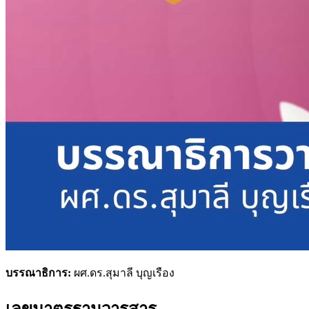
บรรณาธิการ:
ผศ.ดร.สุมาลี บุญเรือง
เลขมาตรฐานวารสาร