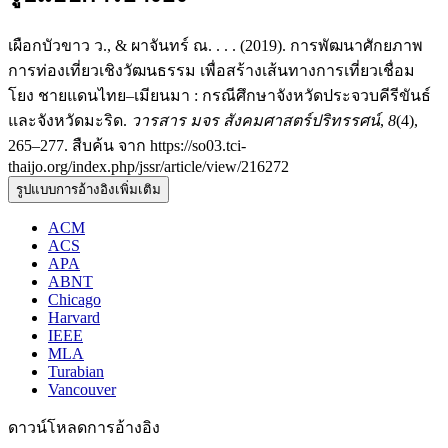
เผือกบัวขาว ว., & ผาจันทร์ ณ. . . . (2019). การพัฒนาศักยภาพ
การท่องเที่ยวเชิงวัฒนธรรม เพื่อสร้างเส้นทางการเที่ยวเชื่อม
โยง ชายแดนไทย–เมียนมา : กรณีศึกษาจังหวัดประจวบคีรีขันธ์
และจังหวัดมะริด.
วารสาร มจร สังคมศาสตร์ปริทรรศน์
,
8
(4),
265–277. สืบค้น จาก https://so03.tci-
thaijo.org/index.php/jssr/article/view/216272
รูปแบบการอ้างอิงเพิ่มเติม
ACM
ACS
APA
ABNT
Chicago
Harvard
IEEE
MLA
Turabian
Vancouver
ดาวน์โหลดการอ้างอิง