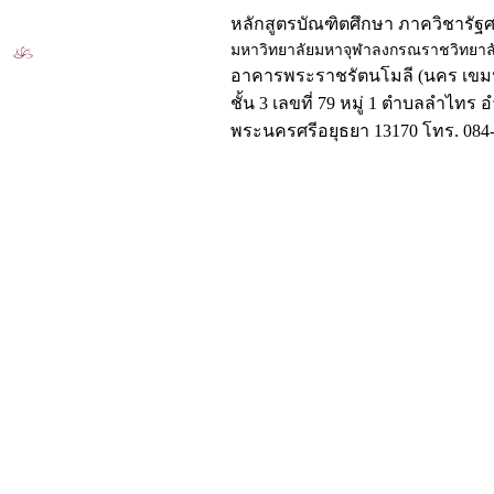
หลักสูตรบัณฑิตศึกษา ภาควิชารัฐ
มหาวิทยาลัยมหาจุฬาลงกรณราชวิทยาล
อาคารพระราชรัตนโมลี (นคร เขมป
ชั้น 3 เลขที่ 79 หมู่ 1 ตำบลลำไทร 
พระนครศรีอยุธยา 13170 โทร. 084