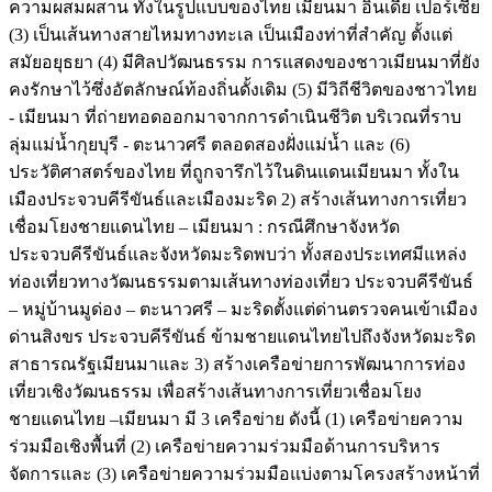
ความผสมผสาน ทั้งในรูปแบบของไทย เมียนมา อินเดีย เปอร์เซีย
(3) เป็นเส้นทางสายไหมทางทะเล เป็นเมืองท่าที่สำคัญ ตั้งแต่
สมัยอยุธยา (4) มีศิลปวัฒนธรรม การแสดงของชาวเมียนมาที่ยัง
คงรักษาไว้ซึ่งอัตลักษณ์ท้องถิ่นดั้งเดิม (5) มีวิถีชีวิตของชาวไทย
- เมียนมา ที่ถ่ายทอดออกมาจากการดำเนินชีวิต บริเวณที่ราบ
ลุ่มแม่น้ำกุยบุรี - ตะนาวศรี ตลอดสองฝั่งแม่น้ำ และ (6)
ประวัติศาสตร์ของไทย ที่ถูกจารึกไว้ในดินแดนเมียนมา ทั้งใน
เมืองประจวบคีรีขันธ์และเมืองมะริด 2) สร้างเส้นทางการเที่ยว
เชื่อมโยงชายแดนไทย – เมียนมา : กรณีศึกษาจังหวัด
ประจวบคีรีขันธ์และจังหวัดมะริดพบว่า ทั้งสองประเทศมีแหล่ง
ท่องเที่ยวทางวัฒนธรรมตามเส้นทางท่องเที่ยว ประจวบคีรีขันธ์
– หมู่บ้านมูด่อง – ตะนาวศรี – มะริดตั้งแต่ด่านตรวจคนเข้าเมือง
ด่านสิงขร ประจวบคีรีขันธ์ ข้ามชายแดนไทยไปถึงจังหวัดมะริด
สาธารณรัฐเมียนมาและ 3) สร้างเครือข่ายการพัฒนาการท่อง
เที่ยวเชิงวัฒนธรรม เพื่อสร้างเส้นทางการเที่ยวเชื่อมโยง
ชายแดนไทย –เมียนมา มี 3 เครือข่าย ดังนี้ (1) เครือข่ายความ
ร่วมมือเชิงพื้นที่ (2) เครือข่ายความร่วมมือด้านการบริหาร
จัดการและ (3) เครือข่ายความร่วมมือแบ่งตามโครงสร้างหน้าที่