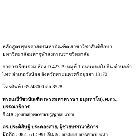
หลักสูตรพุทธศาสตรมหาบัณฑิต สาขาวิชาสันติศึกษา
มหาวิทยาลัยมหาจุฬาลงกรณราชวิทยาลัย
อาคารเรียนรวม ห้อง D 423 79 หมู่ที่ 1 ถนนพหลโยธิน ตำบลลำ
ไทร อำเภอวังน้อย จังหวัดพระนครศรีอยุธยา 13170
โทรศัพท์ 035248000 ต่อ 8528
พระเมธีวัชรบัณฑิต (พระมหาหรรษา ธมฺมหาโส), ศ.ดร.,
บรรณาธิการ
อีเมล : journalpeacemcu@gmail.com
ดร.ประดิสิษฐ์ ประคองสาย, ผู้ช่วยบรรณาธิการ
มือถือ : 082-551-5991 อีเมล : pradisist.pra@mcu.ac.th