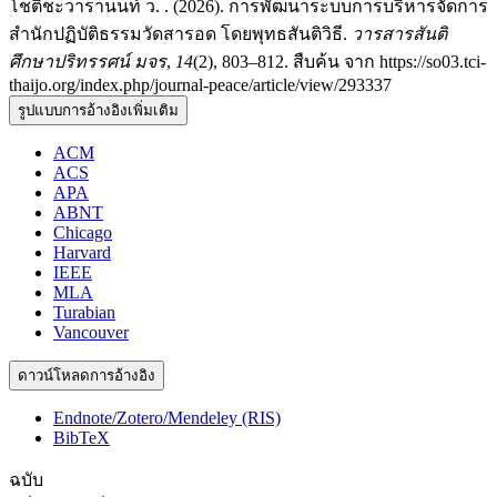
โชติชะวารานนท์ ว. . (2026). การพัฒนาระบบการบริหารจัดการ
สำนักปฏิบัติธรรมวัดสารอด โดยพุทธสันติวิธี.
วารสารสันติ
ศึกษาปริทรรศน์ มจร
,
14
(2), 803–812. สืบค้น จาก https://so03.tci-
thaijo.org/index.php/journal-peace/article/view/293337
รูปแบบการอ้างอิงเพิ่มเติม
ACM
ACS
APA
ABNT
Chicago
Harvard
IEEE
MLA
Turabian
Vancouver
ดาวน์โหลดการอ้างอิง
Endnote/Zotero/Mendeley (RIS)
BibTeX
ฉบับ