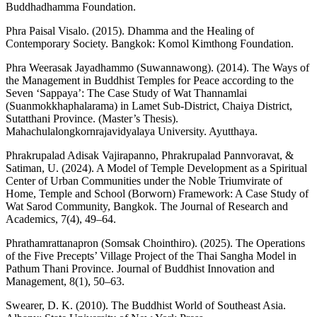
Buddhadhamma Foundation.
Phra Paisal Visalo. (2015). Dhamma and the Healing of
Contemporary Society. Bangkok: Komol Kimthong Foundation.
Phra Weerasak Jayadhammo (Suwannawong). (2014). The Ways of
the Management in Buddhist Temples for Peace according to the
Seven ‘Sappaya’: The Case Study of Wat Thannamlai
(Suanmokkhaphalarama) in Lamet Sub-District, Chaiya District,
Sutatthani Province. (Master’s Thesis).
Mahachulalongkornrajavidyalaya University. Ayutthaya.
Phrakrupalad Adisak Vajirapanno, Phrakrupalad Pannvoravat, &
Satiman, U. (2024). A Model of Temple Development as a Spiritual
Center of Urban Communities under the Noble Triumvirate of
Home, Temple and School (Borworn) Framework: A Case Study of
Wat Sarod Community, Bangkok. The Journal of Research and
Academics, 7(4), 49–64.
Phrathamrattanapron (Somsak Chointhiro). (2025). The Operations
of the Five Precepts’ Village Project of the Thai Sangha Model in
Pathum Thani Province. Journal of Buddhist Innovation and
Management, 8(1), 50–63.
Swearer, D. K. (2010). The Buddhist World of Southeast Asia.