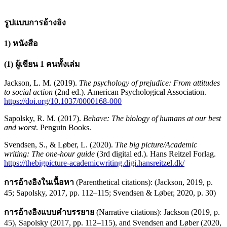
รูปแบบการอ้างอิง
1) หนังสือ
(1) ผู้เขียน 1 คนทั้งเล่ม
Jackson, L. M. (2019).
The psychology of prejudice: From attitudes
to social action
(2nd ed.). American Psychological Association.
https://doi.org/10.1037/0000168-000
Sapolsky, R. M. (2017).
Behave: The biology of humans at our best
and worst
. Penguin Books.
Svendsen, S., & Løber, L. (2020).
The big picture/Academic
writing: The one-hour guide
(3rd digital ed.). Hans Reitzel Forlag.
https://thebigpicture-academicwriting.digi.hansreitzel.dk/
การอ้างอิงในเนื้อหา
(Parenthetical citations): (Jackson, 2019, p.
45; Sapolsky, 2017, pp. 112–115; Svendsen & Løber, 2020, p. 30)
การอ้างอิงแบบคำบรรยาย
(Narrative citations): Jackson (2019, p.
45), Sapolsky (2017, pp. 112–115), and Svendsen and Løber (2020,