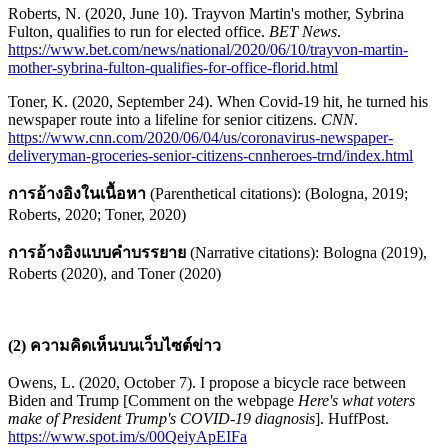
Roberts, N. (2020, June 10). Trayvon Martin's mother, Sybrina
Fulton, qualifies to run for elected office.
BET News
.
https://www.bet.com/news/national/2020/06/10/trayvon-martin-
mother-sybrina-fulton-qualifies-for-office-florid.html
Toner, K. (2020, September 24). When Covid-19 hit, he turned his
newspaper route into a lifeline for senior citizens.
CNN
.
https://www.cnn.com/2020/06/04/us/coronavirus-newspaper-
deliveryman-groceries-senior-citizens-cnnheroes-trnd/index.html
การอ้างอิงในเนื้อหา
(Parenthetical citations): (Bologna, 2019;
Roberts, 2020; Toner, 2020)
การอ้างอิงแบบคำบรรยาย
(Narrative citations): Bologna (2019),
Roberts (2020), and Toner (2020)
(2) ความคิดเห็นบนเว็บไซต์ข่าว
Owens, L. (2020, October 7). I propose a bicycle race between
Biden and Trump [Comment on the webpage
Here's what voters
make of President Trump's COVID-19 diagnosis
]. HuffPost.
https://www.spot.im/s/00QeiyApEIFa