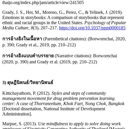
thaijo.org/index.php/jam/article/view/241505
Grady, J. S., Her, M., Moreno, G., Perez, C., & Yelinek, J. (2019).
Emotions in storybooks: A comparison of storybooks that represent
ethnic and racial groups in the United States.
Psychology of Popular
Media Culture, 8
(3), 207–217.
https://doi.org/10.1037/ppm0000185
การอ้างอิงในเนื้อหา
(Parenthetical citations): (Borwornchai, 2020,
p. 390; Grady et al., 2019, pp. 210–212)
การอ้างอิงแบบคำบรรยาย
(Narrative citations): Borwornchai
(2020, p. 390) and Grady et al. (2019, pp. 210–212)
3) ดุษฎีนิพนธ์/วิทยานิพนธ์
Kittichayathorn, P. (2012).
Styles and steps of community
management movement for drug problem prevention learning
center: A case of Thorraneekum, Khok Faet, Nong Chok, Bangkok
[Doctoral dissertation, National Institute of Development
Administration].
Marpue, S. (2013).
Use mindfulness to apply to solve doing work
employees of Electricity Generating Authority of Thailand
[Master's