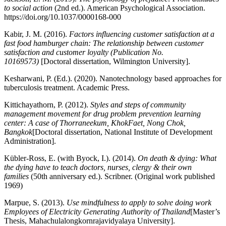
to social action
(2nd ed.). American Psychological Association.
https://doi.org/10.1037/0000168-000
Kabir, J. M. (2016).
Factors influencing customer satisfaction at a
fast food hamburger chain: The relationship between customer
satisfaction and customer loyalty (Publication No.
10169573)
[Doctoral dissertation, Wilmington University].
Kesharwani, P. (Ed.). (2020). Nanotechnology based approaches for
tuberculosis treatment. Academic Press.
Kittichayathorn, P. (2012).
Styles and steps of community
management movement for drug problem prevention learning
center: A case of Thorraneekum, KhokFaet, Nong Chok,
Bangkok
[Doctoral dissertation, National Institute of Development
Administration].
Kübler-Ross, E. (with Byock, I.). (2014).
On death & dying: What
the dying have to teach doctors, nurses, clergy & their own
families
(50th anniversary ed.). Scribner. (Original work published
1969)
Marpue, S. (2013).
Use mindfulness to apply to solve doing work
Employees of Electricity Generating Authority of Thailand
[Master’s
Thesis, Mahachulalongkornrajavidyalaya University].