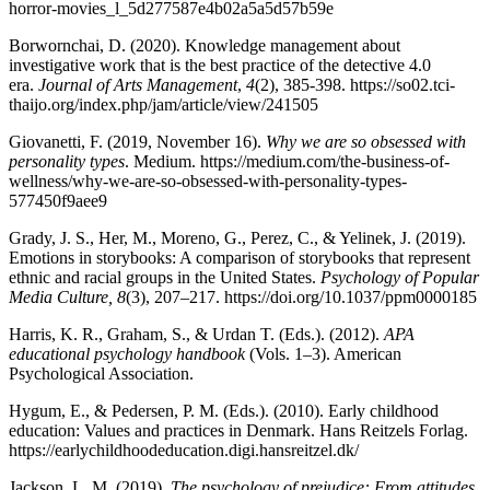
horror-movies_l_5d277587e4b02a5a5d57b59e
Borwornchai, D. (2020). Knowledge management about
investigative work that is the best practice of the detective 4.0
era.
Journal of Arts Management
,
4
(2), 385-398. https://so02.tci-
thaijo.org/index.php/jam/article/view/241505
Giovanetti, F. (2019, November 16).
Why we are so obsessed with
personality types
. Medium. https://medium.com/the-business-of-
wellness/why-we-are-so-obsessed-with-personality-types-
577450f9aee9
Grady, J. S., Her, M., Moreno, G., Perez, C., & Yelinek, J. (2019).
Emotions in storybooks: A comparison of storybooks that represent
ethnic and racial groups in the United States.
Psychology of Popular
Media Culture, 8
(3), 207–217. https://doi.org/10.1037/ppm0000185
Harris, K. R., Graham, S., & Urdan T. (Eds.). (2012).
APA
educational psychology handbook
(Vols. 1–3). American
Psychological Association.
Hygum, E., & Pedersen, P. M. (Eds.). (2010). Early childhood
education: Values and practices in Denmark. Hans Reitzels Forlag.
https://earlychildhoodeducation.digi.hansreitzel.dk/
Jackson, L. M. (2019).
The psychology of prejudice: From attitudes