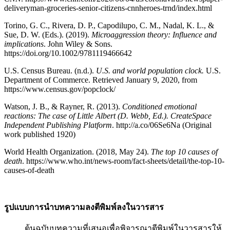
deliveryman-groceries-senior-citizens-cnnheroes-trnd/index.html
Torino, G. C., Rivera, D. P., Capodilupo, C. M., Nadal, K. L., &
Sue, D. W. (Eds.). (2019).
Microaggression theory: Influence and
implications
. John Wiley & Sons.
https://doi.org/10.1002/9781119466642
U.S. Census Bureau. (n.d.).
U.S. and world population clock.
U.S.
Department of Commerce. Retrieved January 9, 2020, from
https://www.census.gov/popclock/
Watson, J. B., & Rayner, R. (2013).
Conditioned emotional
reactions: The case of Little Albert (D. Webb, Ed.). CreateSpace
Independent Publishing Platform
. http://a.co/06Se6Na (Original
work published 1920)
World Health Organization. (2018, May 24).
The top 10 causes of
death
. https://www.who.int/news-room/fact-sheets/detail/the-top-10-
causes-of-death
รูปแบบการนำบทความลงตีพิมพ์ลงในวารสาร
ต้นฉบับบทความที่เสนอเพื่อพิจารณาตีพิมพ์ในวารสารให้