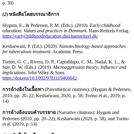
p. 30)
(2) หนังสือโดยบรรณาธิการ
Hygum, E., & Pedersen, P. M. (Eds.). (2010).
Early childhood
education: Values and practices in Denmark
. Hans Reitzels Forlag.
https://earlychildhoodeducation.digi.hansreitzel.dk/
Kesharwani, P. (Ed.). (2020).
Nanotechnology-based approaches
for tuberculosis treatment
. Academic Press.
Torino, G. C., Rivera, D. P., Capodilupo, C. M., Nadal, K. L., &
Sue, D. W. (Eds.). (2019).
Microaggression theory: Influence and
implications
. John Wiley & Sons.
https://doi.org/10.1002/9781119466642
การอ้างอิงในเนื้อหา
(Parenthetical citations): (Hygum & Pedersen,
2010, pp. 20–22; Kesharwani, 2020, p. 58; Torino et al., 2019, p.
14)
การอ้างอิงแบบคำบรรยาย
(Narrative citations): Hygum and
Pedersen (2010, pp. 20–22), Kesharwani (2020, p. 58), and Torino
et al. (2019, p. 14)