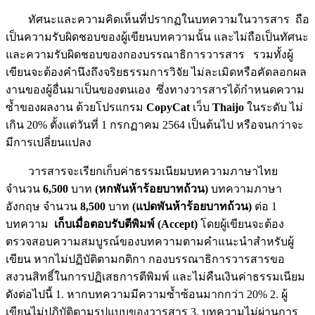
ทัศนะและความคิดเห็นที่ปรากฏในบทความในวารสาร ถือ
เป็นความรับผิดชอบของผู้เขียนบทความนั้น และไม่ถือเป็นทัศนะ
และความรับผิดชอบของกองบรรณาธิการวารสาร รวมทั้งผู้
เขียนจะต้องคำนึงถึงจริยธรรมการวิจัย ไม่ละเมิดหรือคัดลอกผล
งานของผู้อื่นมาเป็นของตนเอง ซึ่งทางวารสารได้กำหนดความ
ซ้ำของผลงาน ด้วยโปรแกรม
CopyCat
เว็บ
Thaijo
ในระดับ ไม่
เกิน 20% ตั้งแต่วันที่ 1 กรกฏาคม 2564 เป็นต้นไป หรือจนกว่าจะ
มีการเปลี่ยนแปลง
วารสารจะเรียกเก็บค่าธรรมเนียมบทความภาษาไทย
จำนวน
6,500
บาท
(หกพันห้าร้อยบาทถ้วน)
บทความภาษา
อังกฤษ จำนวน
8,500
บาท
(แปดพันห้าร้อยบาทถ้วน)
ต่อ 1
บทความ
เก็บเมื่อตอบรับตีพิมพ์ (Accept)
โดยผู้เขียนจะต้อง
ตรวจสอบความสมบูรณ์ของบทความตามคำแนะนำสำหรับผู้
เขียน หากไม่ปฏิบัติตามกติกา กองบรรณาธิการวารสารขอ
สงวนสิทธิ์ในการปฏิเสธการตีพิมพ์ และไม่คืนเงินค่าธรรมเนียม
ดังต่อไปนี้ 1. หากบทความมีความซ้ำซ้อนมากกว่า 20% 2. ผู้
เขียนไม่ปฏิบัติตามรูปแบบของวารสาร 3. บทความไม่ผ่านการ