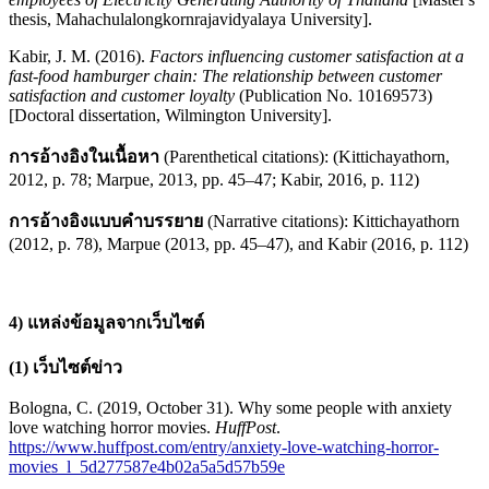
thesis, Mahachulalongkornrajavidyalaya University].
Kabir, J. M. (2016).
Factors influencing customer satisfaction at a
fast-food hamburger chain: The relationship between customer
satisfaction and customer loyalty
(Publication No. 10169573)
[Doctoral dissertation, Wilmington University].
การอ้างอิงในเนื้อหา
(Parenthetical citations): (Kittichayathorn,
2012, p. 78; Marpue, 2013, pp. 45–47; Kabir, 2016, p. 112)
การอ้างอิงแบบคำบรรยาย
(Narrative citations): Kittichayathorn
(2012, p. 78), Marpue (2013, pp. 45–47), and Kabir (2016, p. 112)
4) แหล่งข้อมูลจากเว็บไซต์
(1) เว็บไซต์ข่าว
Bologna, C. (2019, October 31). Why some people with anxiety
love watching horror movies.
HuffPost
.
https://www.huffpost.com/entry/anxiety-love-watching-horror-
movies_l_5d277587e4b02a5a5d57b59e