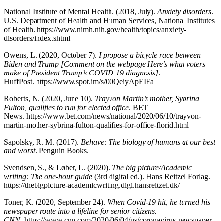
National Institute of Mental Health. (2018, July).
Anxiety disorders
.
U.S. Department of Health and Human Services, National Institutes
of Health. https://www.nimh.nih.gov/health/topics/anxiety-
disorders/index.shtml
Owens, L. (2020, October 7).
I propose a bicycle race between
Biden and Trump [Comment on the webpage Here’s what voters
make of President Trump’s COVID-19 diagnosis]
.
HuffPost. https://www.spot.im/s/00QeiyApEIFa
Roberts, N. (2020, June 10).
Trayvon Martin’s mother, Sybrina
Fulton, qualifies to run for elected office
. BET
News. https://www.bet.com/news/national/2020/06/10/trayvon-
martin-mother-sybrina-fulton-qualifies-for-office-florid.html
Sapolsky, R. M. (2017).
Behave: The biology of humans at our best
and worst
. Penguin Books.
Svendsen, S., & Løber, L. (2020).
The big picture/Academic
writing: The one-hour guide
(3rd digital ed.). Hans Reitzel Forlag.
https://thebigpicture-academicwriting.digi.hansreitzel.dk/
Toner, K. (2020, September 24).
When Covid-19 hit, he turned his
newspaper route into a lifeline for senior citizens.
CNN
. https://www.cnn.com/2020/06/04/us/coronavirus-newspaper-