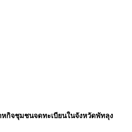
หกิจชุมชนจดทะเบียนในจังหวัดพัทลุง