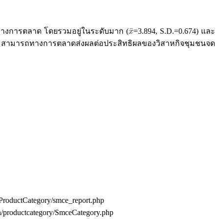
ทางการตลาด โดยรวมอยู่ในระดับมาก (
=3.894, S.D.=0.674) และ
วามสามารถทางการตลาดส่งผลต่อประสิทธิผลของวิสาหกิจชุมชนจด
roductCategory/smce_report.php
/productcategory/SmceCategory.php