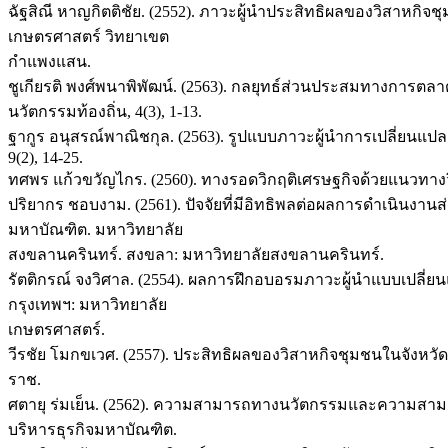
ฉัฐสิณี หาญกิตติชัย. (2552). ภาวะผู้นำประสิทธิผลของวิสาหก
เกษตรศาสตร์ วิทยาเขต
กำแพงแสน.
ชูเกียรติ พงศ์พนาพิพัฒน์. (2563). กลยุทธ์ส่วนประสมทางการต
นวัตกรรมท้องถิ่น, 4(3), 1-13.
ฐากูร อนุสรณ์พาณิชกุล. (2563). รูปแบบภาวะผู้นำการเปลี่ยน
9(2), 14-25.
ทศพร แก้วขวัญไกร. (2560). ทางรอดวิกฤติเศรษฐกิจด้วยแนวทางวิ
ปริยากร ชอบงาม. (2561). ปัจจัยที่มีอิทธิพลต่อผลการดำเนิน
มหาบัณฑิต. มหาวิทยาลัย
สงขลานครินทร์. สงขลา: มหาวิทยาลัยสงขลานครินทร์.
รัตติกรณ์ จงวิศาล. (2554). ผลการฝึกอบอรมภาวะผู้นำแบบเปลี
กรุงเทพฯ: มหาวิทยาลัย
เกษตรศาสตร์.
วีรชัย โมกขเวศ. (2557). ประสิทธิผลของวิสาหกิจชุมชนในจังหว
ราช.
ศตายุ ร่มเย็น. (2562). ความสามารถทางนวัตกรรมและความสาม
บริหารธุรกิจมหาบัณฑิต.