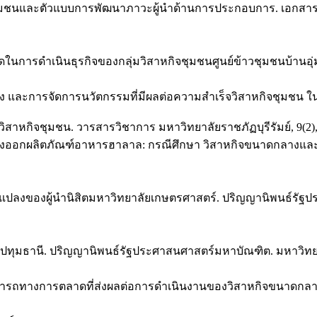
ิจชุมชนและตัวแบบการพัฒนาภาวะผู้นำด้านการประกอบการ. เอกสารนำ
ลาดในการดำเนินธุรกิจของกลุ่มวิสาหกิจชุมชนศูนย์ข้าวชุมชนบ้า
แปลง และการจัดการนวัตกรรมที่มีผลต่อความสำเร็จวิสาหกิจชุมช
สาหกิจชุมชน. วารสารวิชาการ มหาวิทยาลัยราชภัฏบุรีรัมย์, 9(2),
งานส่งออกผลิตภัณฑ์อาหารฮาลาล: กรณีศึกษา วิสาหกิจขนาดกลางแ
่ยนแปลงของผู้นำนิสิตมหาวิทยาลัยเกษตรศาสตร์. ปริญญานิพนธ์ร
ัดปทุมธานี. ปริญญานิพนธ์รัฐประศาสนศาสตร์มหาบัณฑิต. มหาวิทย
ารถทางการตลาดที่ส่งผลต่อการดำเนินงานของวิสาหกิจขนาดกลางแ