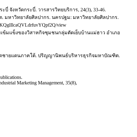
ี่ จังหวัดกระบี่. วารสารวิทยบริการ, 24(3), 33-46.
ฑิต. มหาวิทยาลัยศิลปากร. นครปฐม: มหาวิทยาลัยศิลปากร.
vaSaPKQglIlcaQVLdrfuvYQpf2Q/view
ข้มแข็งของวิสาหกิจชุมชนกลุ่มตัดเย็บบ้านแม่ฮาว อำเภอ
งหวัดชายแดนภาคใต้. ปริญญานิพนธ์บริหารธุรกิจมหาบัณฑิต.
ublications.
 Industrial Marketing Management, 35(8),