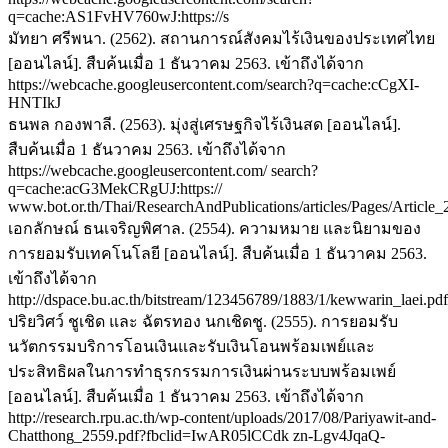
q=cache:AS1FvHV760wJ:https://s
มัทยา ศรีพนา. (2562). สถานการณ์สังคมไร้เงินของประเทศไทย
[ออนไลน์]. สืบค้นเมื่อ 1 ธันวาคม 2563. เข้าถึงได้จาก
https://webcache.googleusercontent.com/search?q=cache:cCgXI-
HNTIkJ
ธนพล กองพาลี. (2563). มุ่งสู่เศรษฐกิจไร้เงินสด [ออนไลน์].
สืบค้นเมื่อ 1 ธันวาคม 2563. เข้าถึงได้จาก
https://webcache.googleusercontent.com/ search?
q=cache:acG3MekCRgUJ:https://
www.bot.or.th/Thai/ResearchAndPublications/articles/Pages/Artic
เอกลักษณ์ ธนเจริญพิศาล. (2554). ความหมาย และนิยามของ
การยอมรับเทคโนโลยี [ออนไลน์]. สืบค้นเมื่อ 1 ธันวาคม 2563.
เข้าถึงได้จาก
http://dspace.bu.ac.th/bitstream/123456789/1883/1/kewwarin_laei.pdf
ปริยวิศว์ ชูเชิด และ ฉัตรทอง นกเชิดชู. (2555). การยอมรับ
นวัตกรรมบริการโอนเงินและรับเงินโอนพร้อมเพย์และ
ประสิทธิผลในการทำธุรกรรมการเงินผ่านระบบพร้อมเพย์
[ออนไลน์]. สืบค้นเมื่อ 1 ธันวาคม 2563. เข้าถึงได้จาก
http://research.rpu.ac.th/wp-content/uploads/2017/08/Pariyawit-and-
Chatthong_2559.pdf?fbclid=IwAR05lCCdk zn-Lgv4JqaQ-