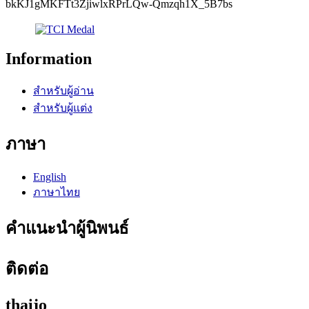
bkKJ1gMKFTt3ZjiwlxRPrLQw-Qmzqh1X_5B7bs
Information
สำหรับผู้อ่าน
สำหรับผู้แต่ง
ภาษา
English
ภาษาไทย
คำแนะนำผู้นิพนธ์
ติดต่อ
thaijo