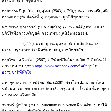
ธรรมศาสตร์. กรุงเทพฯ.
พระธรรมปิฎก (ป.อ. ปยุตฺโต). (2543). สติปัฏฐาน 4: การเจริญสติ
อย่างพุทธ (พิมพ์ครั้งที่ 5). กรุงเทพฯ: มูลนิธิพุทธธรรม.
พระพรหมคุณาภรณ์ (ป. อ. ปยุตฺโต). (2549). สติปัฏฐาน 4 แนว
ปฏิบัติเพื่อการเจริญสติ. กรุงเทพฯ: มูลนิธิพุทธธรรม.
“________”. (2556). พจนานุกรมพุทธศาสตร์ ฉบับประมวล
ธรรม. กรุงเทพฯ: โรงพิมพ์มหามกุฏราชวิทยาลัย.
พระไพศาล วิสาโล. (2567). สติช่วยชีวิตในยามวิกฤติ. สืบค้น 21
มกราคม 2567,จาก
https://www.facebook.com/วัดป่าสุขโต
ธรรมชาติที่พักใจ
มหาจุฬาลงกรณราชวิทยาลัย. (2539). พระไตรปิฎกภาษาไทย
ฉบับมหาจุฬาลงกรณราชวิทยาลัย. กรุงเทพฯ : โรงพิมพ์มหาจุฬา
ลงกรณราชวิทยาลัย.
วรภัทร์ ภู่เจริญ. (2562). Mindfulness in Action ฝึกใจง่าย ๆ เก่งได้