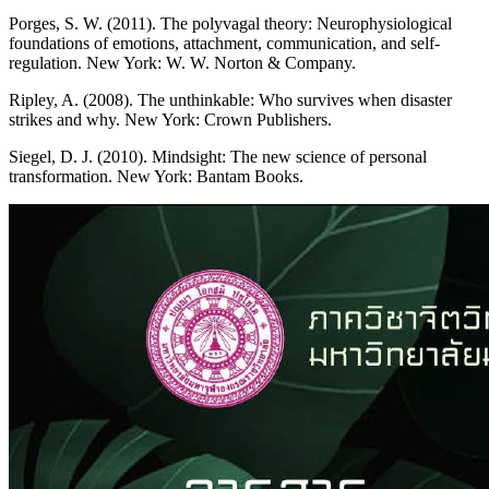
Porges, S. W. (2011). The polyvagal theory: Neurophysiological
foundations of emotions, attachment, communication, and self-
regulation. New York: W. W. Norton & Company.
Ripley, A. (2008). The unthinkable: Who survives when disaster
strikes and why. New York: Crown Publishers.
Siegel, D. J. (2010). Mindsight: The new science of personal
transformation. New York: Bantam Books.