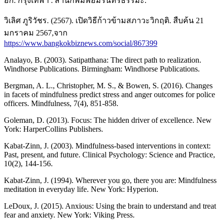
อีก. กรุงเทพฯ : สำนักพิมพ์อมรินทร์ธรรมะ.
วิเลิศ ภูริวัชร. (2567). เปิดวิธีก้าวข้ามสภาวะวิกฤติ. สืบค้น 21
มกราคม 2567,จาก
https://www.bangkokbiznews.com/social/867399
Analayo, B. (2003). Satipatthana: The direct path to realization.
Windhorse Publications. Birmingham: Windhorse Publications.
Bergman, A. L., Christopher, M. S., & Bowen, S. (2016). Changes
in facets of mindfulness predict stress and anger outcomes for police
officers. Mindfulness, 7(4), 851-858.
Goleman, D. (2013). Focus: The hidden driver of excellence. New
York: HarperCollins Publishers.
Kabat-Zinn, J. (2003). Mindfulness-based interventions in context:
Past, present, and future. Clinical Psychology: Science and Practice,
10(2), 144-156.
Kabat-Zinn, J. (1994). Wherever you go, there you are: Mindfulness
meditation in everyday life. New York: Hyperion.
LeDoux, J. (2015). Anxious: Using the brain to understand and treat
fear and anxiety. New York: Viking Press.