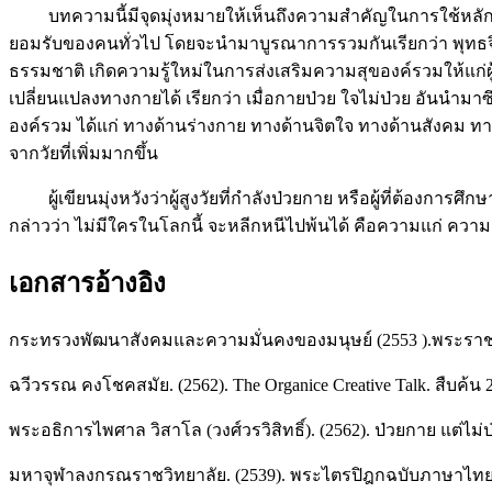
บทความนี้มีจุดมุ่งหมายให้เห็นถึงความสำคัญในการใช้หลักธรรม
ยอมรับของคนทั่วไป โดยจะนำมาบูรณาการรวมกันเรียกว่า พุทธจิต
ธรรมชาติ เกิดความรู้ใหม่ในการส่งเสริมความสุของค์รวมให้แก่ผู้สู
เปลี่ยนแปลงทางกายได้ เรียกว่า เมื่อกายป่วย ใจไม่ป่วย อัน
องค์รวม ได้แก่ ทางด้านร่างกาย ทางด้านจิตใจ ทางด้านสังคม ท
จากวัยที่เพิ่มมากขึ้น
ผู้เขียนมุ่งหวังว่าผู้สูงวัยที่กำลังป่วยกาย หรือผู้ที่ต้องการศึ
กล่าวว่า ไม่มีใครในโลกนี้ จะหลีกหนีไปพ้นได้ คือความแก่ คว
เอกสารอ้างอิง
กระทรวงพัฒนาสังคมและความมั่นคงของมนุษย์ (2553 ).พระราชบัญญั
ฉวีวรรณ คงโชคสมัย. (2562). The Organice Creative Talk. สืบค้น
พระอธิการไพศาล วิสาโล (วงศ์วรวิสิทธิ์). (2562). ป่วยกาย แต่ไม
มหาจุฬาลงกรณราชวิทยาลัย. (2539). พระไตรปิฎกฉบับภาษาไท