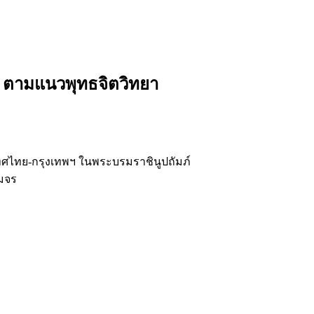
ใจ ตามแนวพุทธจิตวิทยา
ทศไทย-กรุงเทพฯ ในพระบรมราชินูปถัมภ์
มจร