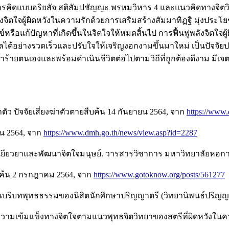
่ การคิดแบบอริยสัจ สติสัมปชัญญะ พรหมวิหาร 4 และแนวคิดทางจิ
งจิตใจผู้ผิดหวังในความรักด้วยการเสริมสร้างสัมมาทิฏฐิ มุ่งประโ
กข์หรือแก้ปัญหาที่เกิดขึ้นในจิตใจให้หมดสิ้นไป การฟื้นฟูพลังจิต
ได้อย่างรวดเร็วและปรับใจให้เจริญงอกงามขึ้นมาใหม่ เป็นปัจจัย
ำร้ายตนเองและพร้อมดำเนินชีวิตต่อไปตามวิถีที่ถูกต้องดีงาม ม
ว ปัจจัยเสี่ยงฆ่าตัวตายสืบค้น 14 กันยายน 2564, จาก
https://www
ยน 2564, จาก
https://www.dmh.go.th/news/view.asp?id=2287
ารเยียวยาและพัฒนาจิตใจมนุษย์. วารสารวิชาการ มหาวิทยาลัยหอการ
ืบค้น 2 กรกฎาคม 2564, จาก
https://www.gotoknow.org/posts/561277
นบริบทพุทธธรรมของนิสิตนักศึกษาปริญญาตรี (วิทยานิพนธ์ปริญญา
างความเข้มแข็งทางจิตใจตามแนวพุทธจิตวิทยาของสตรีที่ผิดหวังใน