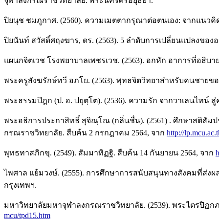
จุฬาลงกรณราชวิทยาลัย. พระนครศรีอยุธยา.
ปิยนุช ชมภูกาศ. (2560). ความเมตตากรุณาต่อตนเอง: จากแนวคิด
ปิยนันท์ สวัสดิ์ศฤงฆาร, ดร. (2563). 5 ลำดับการเปลี่ยนแปลงขอ
แผนกจิตเวช โรงพยาบาลเพชรเวช. (2563). อกหัก อาการที่อธิบายไ
พระครูสังฆรักษ์ทวี อภโย. (2563). พุทธจิตวิทยาสำหรับคนชายข
พระธรรมปิฎก (ป. อ. ปยุตฺโต). (2536). ความรัก จากวาเลนไทน์ สู
พระอธิการประกาสิทธิ์ สุจิณฺโณ (กลิ่นชื่น). (2561) . ศึกษาส
กรณราชวิทยาลัย. สืบค้น 2 กรกฎาคม 2564, จาก
http://lp.mcu.ac
พุทธทาสภิกขุ. (2549). สัมมาทิฏฐิ. สืบค้น 14 กันยายน 2564, จาก
h
ไพศาล แย้มวงษ์. (2555). การศึกษาการสนับสนุนทางสังคมที่ส่
กรุงเทพฯ.
มหาวิทยาลัยมหาจุฬาลงกรณราชวิทยาลัย. (2539). พระไตรปิฏก
mcu/tpd15.htm