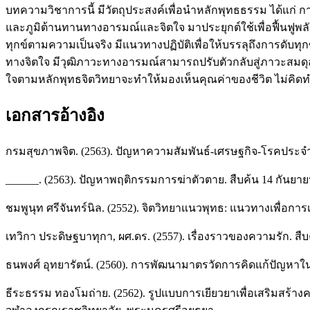
บทความวิชาการนี้ มีวัตถุประสงค์เพื่อนำหลักพุทธธรรม ได้แก
และภูมิต้านทานทางอารมณ์และจิตใจ มาประยุกต์ใช้เพื่อฟื้นฟูพลั
ทุกข์ตามความเป็นจริง มีแนวทางปฏิบัติเพื่อให้บรรลุถึงการดับทุ
ทางจิตใจ มีวุฒิภาวะทางอารมณ์สามารถปรับตัวกลับสู่ภาวะสมดุล
ใจตามหลักพุทธจิตวิทยาจะทำให้มองเห็นคุณค่าของชีวิต ไม่คิดท
เอกสารอ้างอิง
กรมสุขภาพจิต. (2563). ปัญหาความสัมพันธ์-เศรษฐกิจ-โรคประจำตั
______. (2563). ปัญหาพฤติกรรมการฆ่าตัวตาย. สืบค้น 14 กันยา
ชมพูนุท ศรีจันทร์นิล. (2552). จิตวิทยาแนวพุทธ: แนวทางเพื่อก
เทวิกา ประดิษฐบาทุกา, ผศ.ดร. (2557). เรื่องราวของความรัก. ส
ธนพงศ์ อุทยารัตน์. (2560). การพัฒนามาตรวัดการคิดแก้ปัญหาใ
ธีระธรรม ทองโมถ่าย. (2562). รูปแบบการเยียวยาเพื่อเสริมสร้