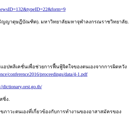
php?newsID=132&typeID=22&form=9
์ปริญญาดุษฎีบัณฑิต). มหาวิทยาลัยมหาจุฬาลงกรณราชวิทยาลัย.
อปพลิเคชั่นเพื่อช่วยการฟื้นฟู้จิตใจของตนเองจากการผิดหวัง
ence/conference2016/proceedings/data/4-1.pdf
://dictionary.orst.go.th/
ชิ่ง.
สุขภาวะตนเองที่เกี่ยวข้องกับการทำงานของอาสาสมัครของ