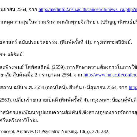
 กันยายน 2564, จาก
http://medinfo2.psu.ac.th/cancer/db/news_ca.
ชิงสาเหตุความสุขในความรักตามหลักพุทธจิตวิทยา. (ปริญญานิพนธ
าสตร์ ฉบับประมวลธรรม. (พิมพ์ครั้งที่ 41). กรุงเทพฯ: ผลิธัมม์.
ฯ: ผลิธัมม์.
ะพีระพนธ์ โสพัศสถิตย์. (2559). การศึกษาความต้องการในการใช้แ
าลัย สืบค้นเมื่อ 2 กรกฎาคม 2564, จาก
http://www.hu.ac.th/confer
น ฉบับ พ.ศ. 2554 (ออนไลน์). สืบค้น 6 มิถุนายน 2564, จาก
http
ปลี่ยนร้ายกลายเป็นดี (พิมพ์ครั้งที่ 4). กรุงเทพฯ: บียอนด์พับลิส
อาสาสมัครและพัฒนารูปแบบความสัมพันธ์เชิงสาเหตุของการจัดการ
ยศรีนครินทรวิโรฒ.
concept. Archives Of Psyciatric Nursing, 10(5), 276-282.