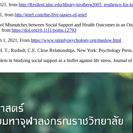
2021, from
http://Resilent.uluc.edu/library/grotberg2005_resilience-for-
21, from
http://grief.com/the-five-stages-of-grief
 of Mismatches between Social Support and Health Outcomes in an On
, from
https://doi.org10.1111/poms.12793
ch 1, 2021, From
https://www.simplypsychology.org/maslow.html
 H. T.; Rusbult, C.E. Close Relationships. New York: Psychology Press.
lem in Studying social support as a buffer against life stress. Journal 