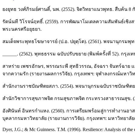
ยงยุทธ วงศ์ภิรมย์ศานติ์, นพ. (2552). จิตวิทยาแนวพุทธ. สืบค้น 8
รัตน์นที วิโรจน์ฤทธิ์. (2559). การพัฒนาโมเดลความสัมพันธ์เ
พระนครศรีอยุธยา.
สมเด็จพระพุทธโฆษาจารย์ (ป.อ. ปยุตฺโต). (2561). พจนานุกรมพุทธศ
______. (2562). พุทธธรรม ฉบับปรับขยาย (พิมพ์ครั้งที่ 52). กรุงเทพ
สาหร่าย เพชรอักษร, พรรณระพี สุทธิวรรณ, อัจฉรา จันทร์ฉาย แล
จากความรัก (รายงานผลการวิจัย). กรุงเทพฯ: จุฬาลงกรณ์มหาวิทย
สำนักงานราชบัณฑิตยสภา. (2554). พจนานุกรมฉบับราชบัณฑิตยสถา
สำนักวิชาการสุขภาพจิต กรมสุขภาพจิต กระทรวงสาธารณสุข. (2563). เ
อังศินันท์ อินทรกำแหง. (2560). การเตรียมพร้อมสู่การทำงาน
บุคลากรมหาวิทยาลัย (รายงานการวิจัย). กรุงเทพฯ: มหาวิทยาลั
Dyer, J.G.; & Mc Guinness. T.M. (1996). Resilience: Analysis of the 