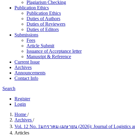
Plagiarism Checking
Publication Ethics
Publication Ethics
Duties of Authors
Duties of Reviewers
Duties of Editors
Submissions
Fees
Article Submit
Issuance of Acceptance letter
Manusript & Reference
Current Issue
Archives
Announcements
Contact Info
Search
Register
Login
Home
/
Archives
/
Vol. 12 No. 1มกราคม-เมษายน (2026): Journal of Logistics a
Articles