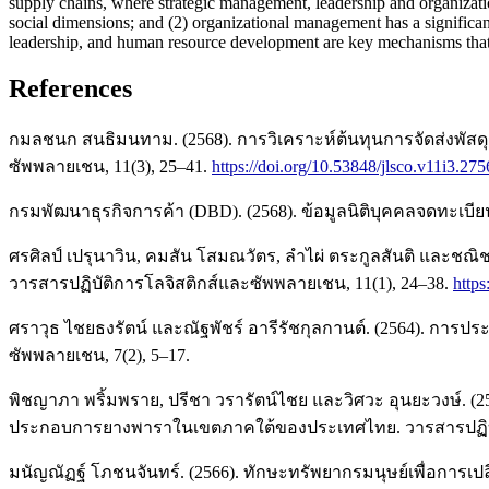
supply chains, where strategic management, leadership and organizati
social dimensions; and (2) organizational management has a significant 
leadership, and human resource development are key mechanisms that fac
References
กมลชนก สนธิมนทาม. (2568). การวิเคราะห์ต้นทุนการจัดส่งพัสดุร
ซัพพลายเชน, 11(3), 25–41.
https://doi.org/10.53848/jlsco.v11i3.27
กรมพัฒนาธุรกิจการค้า (DBD). (2568). ข้อมูลนิติบุคคลจดทะเบ
ศรศิลป์ เปรุนาวิน, คมสัน โสมณวัตร, ลำไผ่ ตระกูลสันติ และชณิช
วารสารปฏิบัติการโลจิสติกส์และซัพพลายเชน, 11(1), 24–38.
https
ศราวุธ ไชยธงรัตน์ และณัฐพัชร์ อารีรัชกุลกานต์. (2564). การประ
ซัพพลายเชน, 7(2), 5–17.
พิชญาภา พริ้มพราย, ปรีชา วรารัตน์ไชย และวิศวะ อุนยะวงษ์. (
ประกอบการยางพาราในเขตภาคใต้ของประเทศไทย. วารสารปฏิบัติ
มนัญณัฏฐ์ โภชนจันทร์. (2566). ทักษะทรัพยากรมนุษย์เพื่อการเปล