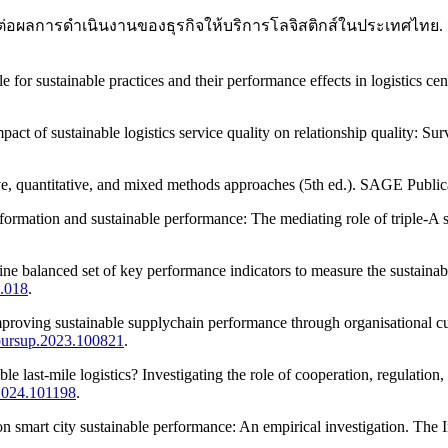
ธิพลต่อผลการดำเนินงานของธุรกิจให้บริการโลจิสติกส์ในประเทศไทย.
for sustainable practices and their performance effects in logistics cen
ct of sustainable logistics service quality on relationship quality: S
ive, quantitative, and mixed methods approaches (5th ed.). SAGE Public
formation and sustainable performance: The mediating role of triple-A s
line balanced set of key performance indicators to measure the sustainab
2.018
.
mproving sustainable supplychain performance through organisational c
j.pursup.2023.100821
.
le last-mile logistics? Investigating the role of cooperation, regulation
.2024.101198
.
s on smart city sustainable performance: An empirical investigation. Th