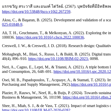
แรกขวัญ สระวาสี และอนงค์ ไต่วัลย์. (2567). บุพปัจจัยที่มีอิท
https://doi.org/10.53848/jlsco.v10i2.267259
.
Aksu, C., & Başaran, B. (2025). Development and validation of a scale 
025-01848-9
.
Ali, T. H., Gruchmann, T., & Melkonyan, A. (2022). Exploring the impa
100036.
https://doi.org/10.1016/j.clscn.2022.100036
.
Creswell, J. W., & Creswell, J. D. (2018). Research design: Qualitat
Mohaghegh, M., Blasi, S., Russo, I., & Baldi, B. (2025). Digital trans
40(4), 896–910.
https://doi.org/10.1108/JBIM-02-2023-
0098.
Neri, A., Cagno, E., Lepri, M., & Trianni, A. (2021). A triple bottom 
and Consumption, 26, 648–691.
https://doi.org/10.1016/j.spc.2020.1
Osei, M. B., Papadopoulos, T., Acquaye, A., & Stamati, T. (2023). I
Purchasing and Supply Management, 29(2).
https://doi.org/10.1016/
Plazier, P., Rauws, W., Neef, R., & Buijs, P. (2024). Towards sustainab
Business & Management, 56, 101198.
https://doi.org/10.1016/j.rtbm
Shee, H., Miah, S. J., & de Vass, T. (2021). Impact of smart logistic
https://doi.org/10.1108/IJLM-07-2020-0282
.