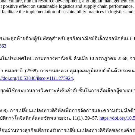
onal culture, human resource development, and digital management coll
positive effect on sustainable logistics and supply chain performance. Th
ilitate the implementation of sustainability practices in logistics and
ะยะสุดท้ายด้วยตู้รับพัสดุสำหรับธุรกิจพาณิชย์อิเล็กทรอนิกส์แบบ
5663
.
ียนในประเทศไทย. กระทรวงพาณิชย์. ค้นเมื่อ 10 กรกฎาคม 2568, จ
า หมอยาดี. (2568). การขนส่งควบคุมอุณหภูมิแบบยั่งยืนด้วยรถขนส่ง
://doi.org/10.53848/jlsco.v11i1.275924
.
ยุกต์ใช้กระบวนการวิเคราะห์เชิงลำดับชั้นในการคัดเลือกผู้ขายอย่า
2568). การเปลี่ยนแปลงทางดิจิทัลเพื่อการจัดการและความร่วมมือ
การโลจิสติกส์และซัพพลายเชน, 11(1), 39–57.
https://doi.org/10
ี่ยนผ่านทางธุรกิจเพื่อรองรับการเปลี่ยนแปลงทางดิจิทัลขององค์กร