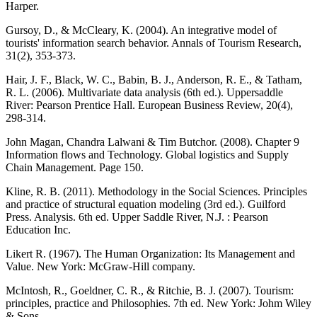
Harper.
Gursoy, D., & McCleary, K. (2004). An integrative model of
tourists' information search behavior. Annals of Tourism Research,
31(2), 353-373.
Hair, J. F., Black, W. C., Babin, B. J., Anderson, R. E., & Tatham,
R. L. (2006). Multivariate data analysis (6th ed.). Uppersaddle
River: Pearson Prentice Hall. European Business Review, 20(4),
298-314.
John Magan, Chandra Lalwani & Tim Butchor. (2008). Chapter 9
Information flows and Technology. Global logistics and Supply
Chain Management. Page 150.
Kline, R. B. (2011). Methodology in the Social Sciences. Principles
and practice of structural equation modeling (3rd ed.). Guilford
Press. Analysis. 6th ed. Upper Saddle River, N.J. : Pearson
Education Inc.
Likert R. (1967). The Human Organization: Its Management and
Value. New York: McGraw-Hill company.
McIntosh, R., Goeldner, C. R., & Ritchie, B. J. (2007). Tourism:
principles, practice and Philosophies. 7th ed. New York: Johm Wiley
& Sons.