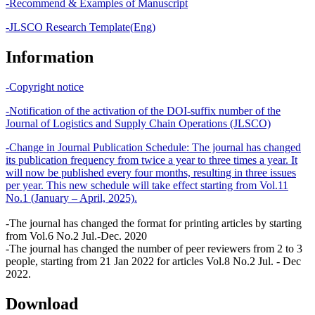
-Recommend & Examples of Manuscript
-JLSCO Research Template(Eng)
Information
-Copyright notice
-Notification of the activation of the DOI-suffix number of the
Journal of Logistics and Supply Chain Operations (JLSCO)
-Change in Journal Publication Schedule: The journal has changed
its publication frequency from twice a year to three times a year. It
will now be published every four months, resulting in three issues
per year. This new schedule will take effect starting from Vol.11
No.1 (January – April, 2025).
-The journal has changed the format for printing articles by starting
from Vol.6 No.2 Jul.-Dec. 2020
-The journal has changed the number of peer reviewers from 2 to 3
people, starting from 21 Jan 2022 for articles Vol.8 No.2 Jul. - Dec
2022.
Download