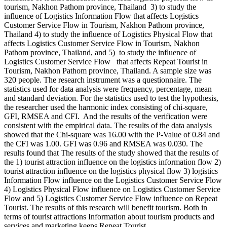
tourism, Nakhon Pathom province, Thailand 3) to study the
influence of Logistics Information Flow that affects Logistics
Customer Service Flow in Tourism, Nakhon Pathom province,
Thailand 4) to study the influence of Logistics Physical Flow that
affects Logistics Customer Service Flow in Tourism, Nakhon
Pathom province, Thailand, and 5) to study the influence of
Logistics Customer Service Flow that affects Repeat Tourist in
Tourism, Nakhon Pathom province, Thailand. A sample size was
320 people. The research instrument was a questionnaire. The
statistics used for data analysis were frequency, percentage, mean
and standard deviation. For the statistics used to test the hypothesis,
the researcher used the harmonic index consisting of chi-square,
GFI, RMSEA and CFI. And the results of the verification were
consistent with the empirical data. The results of the data analysis
showed that the Chi-square was 16.00 with the P-Value of 0.84 and
the CFI was 1.00. GFI was 0.96 and RMSEA was 0.030. The
results found that The results of the study showed that the results of
the 1) tourist attraction influence on the logistics information flow 2)
tourist attraction influence on the logistics physical flow 3) logistics
Information Flow influence on the Logistics Customer Service Flow
4) Logistics Physical Flow influence on Logistics Customer Service
Flow and 5) Logistics Customer Service Flow influence on Repeat
Tourist. The results of this research will benefit tourism. Both in
terms of tourist attractions Information about tourism products and
services and marketing keeps Repeat Tourist.