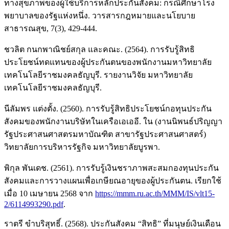
ทางสุขภาพของผู้ใช้บริการหลักประกันสังคม: กรณีศึกษาโรง
พยาบาลของรัฐแห่งหนึ่ง. วารสารกฎหมายและนโยบาย
สาธารณสุข, 7(3), 429-444.
ชวลิต กนกพาณิชย์สกุล และคณะ. (2564). การรับรู้สิทธิ
ประโยชน์ทดแทนของผู้ประกันตนของพนักงานมหาวิทยาลัย
เทคโนโลยีราชมงคลธัญบุรี. รายงานวิจัย มหาวิทยาลัย
เทคโนโลยีราชมงคลธัญบุรี.
นีลัมพร แต่งตั้ง. (2560). การรับรู้สิทธิประโยชน์กอทุนประกัน
สังคมของพนักงานบริษัทในเครือเอเออี. ใน (งานนิพนธ์ปริญญา
รัฐประศาสนศาสตรมหาบัณฑิต สาขารัฐประศาสนศาสตร์)
วิทยาลัยการบริหารรัฐกิจ มหาวิทยาลัยบูรพา.
พิกุล พันเดช. (2561). การรับรู้เงินชราภาพสะสมกองทุนประกัน
สังคมและการวางแผนเพื่อเกษียณอายุของผู้ประกันตน. เรียกใช้
เมื่อ 10 เมษายน 2568 จาก
https://mmm.ru.ac.th/MMM/IS/vlt15-
2/6114993290.pdf
.
ราตรี ขำบริสุทธิ์. (2568). ประกันสังคม “สิทธิ” ที่มนุษย์เงินเดือน