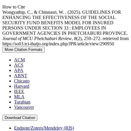
How to Cite
Wongyathip, C., & Chinnasri, W. . (2025). GUIDELINES FOR
ENHANCING THE EFFECTIVENESS OF THE SOCIAL
SECURITY FUND BENEFITS MODEL FOR INSURED
PERSONS UNDER SECTION 33 : EMPLOYEES IN
GOVERNMENT AGENCIES IN PHETCHABURI PROVINCE.
Journal of MCU Phetchaburi Review
,
8
(2), 259–272. retrieved from
https://so03.tci-thaijo.org/index.php/JPR/article/view/290950
More Citation Formats
ACM
ACS
APA
ABNT
Chicago
Harvard
IEEE
MLA
Turabian
Vancouver
Download Citation
Endnote/Zotero/Mendeley (RIS)