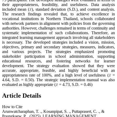
their appropriateness, feasibility, and usefulness. Data analysis
included mean (
), standard deviation (S.D.), and content analysis.
The research findings revealed that, to achieve excellence in
vocational institutions in Northern Thailand, schools collaborated
with network partners in alignment with policies from the governing
authorities. However, challenges remained in terms of continuity and
systematic implementation of such collaborations. Therefore, an
integrated learning management approach involving all stakeholders
is necessary. The developed strategies included a vision, mission,
objectives, primary and secondary strategies, measures, indicators,
and various projects. The strategies emphasized promoting
stakeholder participation in school administration, supporting
educational resources, and fostering networks for learner
development. The strategy evaluation showed that they were
accurate, appropriate, feasible, and highly beneficial with an
appropriateness rate of 100%, and a high level of usefulness (
=
4.64, S.D. = 0.50). The strategic implementation manual was also
evaluated as highly appropriate (
= 4.73, S.D. = 0.46)
Article Details
How to Cite
Arunwatcharaphan, T. ., Kosanpipat, S. ., Puttaprasert, C. ., &
Poungkaew, P. . (2025). LEARNING MANAGEMENT