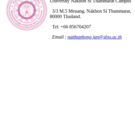
University Nakhon Si Thammarat Campus
3/3 M.5 Meuang, Nakhon Si Thammarat,
80000 Thailand.
Tel. +66 856704207
Email :
natthaphong.jan@sbss.ac.th