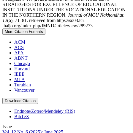
STRATEGIES FOR EXCELLENCE OF EDUCATIONAL
INSTITUTIONS UNDER THE VOCATIONAL EDUCATION
IN THE NORTHERN REGION.
Journal of MCU Nakhondhat
,
12
(6), 71–81. retrieved from https://so03.tci-
thaijo.org/index.php/JMND/article/view/289273
More Citation Formats
ACM
ACS
APA
ABNT
Chicago
Harvard
IEEE
MLA
Turabian
Vancouver
Download Citation
Endnote/Zotero/Mendeley (RIS)
BibTeX
Issue
Vol. 12 No. 6 (2025): June 2025