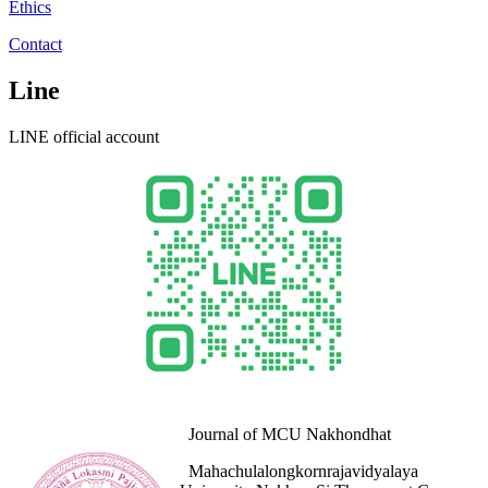
Ethics
Contact
Line
LINE official account
Journal of MCU Nakhondhat
Mahachulalongkornrajavidyalaya