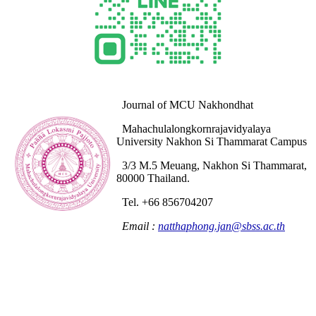
Journal of MCU Nakhondhat
Mahachulalongkornrajavidyalaya
University Nakhon Si Thammarat Campus
3/3 M.5 Meuang, Nakhon Si Thammarat,
80000 Thailand.
Tel. +66 856704207
Email :
natthaphong.jan@sbss.ac.th