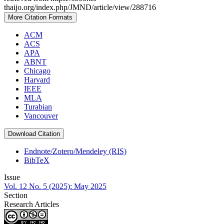
thaijo.org/index.php/JMND/article/view/288716
More Citation Formats
ACM
ACS
APA
ABNT
Chicago
Harvard
IEEE
MLA
Turabian
Vancouver
Download Citation
Endnote/Zotero/Mendeley (RIS)
BibTeX
Issue
Vol. 12 No. 5 (2025): May 2025
Section
Research Articles