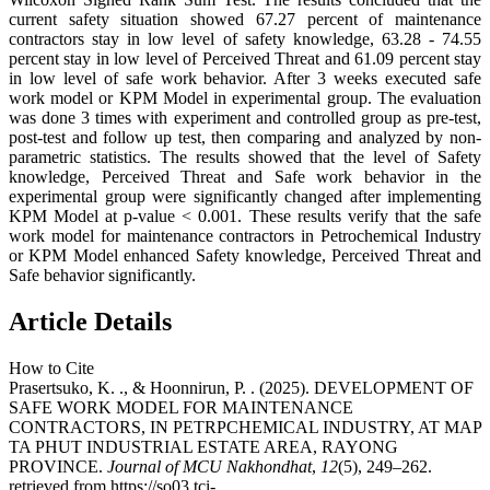
current safety situation showed 67.27 percent of maintenance
contractors stay in low level of safety knowledge, 63.28 - 74.55
percent stay in low level of Perceived Threat and 61.09 percent stay
in low level of safe work behavior. After 3 weeks executed safe
work model or KPM Model in experimental group. The evaluation
was done 3 times with experiment and controlled group as pre-test,
post-test and follow up test, then comparing and analyzed by non-
parametric statistics. The results showed that the level of Safety
knowledge, Perceived Threat and Safe work behavior in the
experimental group were significantly changed after implementing
KPM Model at p-value < 0.001. These results verify that the safe
work model for maintenance contractors in Petrochemical Industry
or KPM Model enhanced Safety knowledge, Perceived Threat and
Safe behavior significantly.
Article Details
How to Cite
Prasertsuko, K. ., & Hoonnirun, P. . (2025). DEVELOPMENT OF
SAFE WORK MODEL FOR MAINTENANCE
CONTRACTORS, IN PETRPCHEMICAL INDUSTRY, AT MAP
TA PHUT INDUSTRIAL ESTATE AREA, RAYONG
PROVINCE.
Journal of MCU Nakhondhat
,
12
(5), 249–262.
retrieved from https://so03.tci-