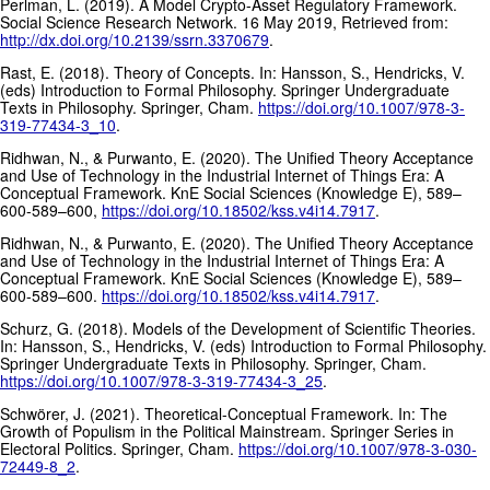
Perlman, L. (2019). A Model Crypto-Asset Regulatory Framework.
Social Science Research Network. 16 May 2019, Retrieved from:
http://dx.doi.org/10.2139/ssrn.3370679
.
Rast, E. (2018). Theory of Concepts. In: Hansson, S., Hendricks, V.
(eds) Introduction to Formal Philosophy. Springer Undergraduate
Texts in Philosophy. Springer, Cham.
https://doi.org/10.1007/978-3-
319-77434-3_10
.
Ridhwan, N., & Purwanto, E. (2020). The Unified Theory Acceptance
and Use of Technology in the Industrial Internet of Things Era: A
Conceptual Framework. KnE Social Sciences (Knowledge E), 589–
600-589–600,
https://doi.org/10.18502/kss.v4i14.7917
.
Ridhwan, N., & Purwanto, E. (2020). The Unified Theory Acceptance
and Use of Technology in the Industrial Internet of Things Era: A
Conceptual Framework. KnE Social Sciences (Knowledge E), 589–
600-589–600.
https://doi.org/10.18502/kss.v4i14.7917
.
Schurz, G. (2018). Models of the Development of Scientific Theories.
In: Hansson, S., Hendricks, V. (eds) Introduction to Formal Philosophy.
Springer Undergraduate Texts in Philosophy. Springer, Cham.
https://doi.org/10.1007/978-3-319-77434-3_25
.
Schwörer, J. (2021). Theoretical-Conceptual Framework. In: The
Growth of Populism in the Political Mainstream. Springer Series in
Electoral Politics. Springer, Cham.
https://doi.org/10.1007/978-3-030-
72449-8_2
.