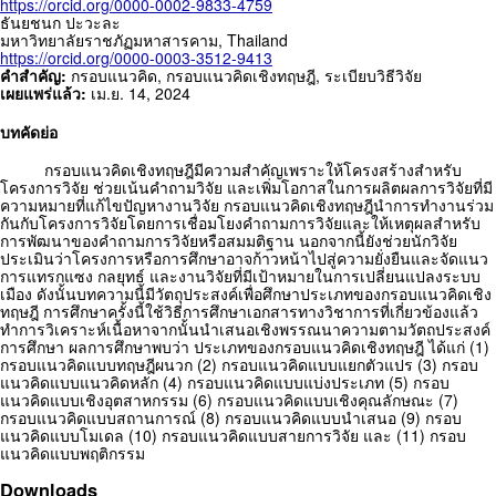
https://orcid.org/0000-0002-9833-4759
ธันยชนก ปะวะละ
มหาวิทยาลัยราชภัฏมหาสารคาม,
Thailand
https://orcid.org/0000-0003-3512-9413
คำสำคัญ:
กรอบแนวคิด
,
กรอบแนวคิดเชิงทฤษฎี
,
ระเบียบวิธีวิจัย
เผยแพร่แล้ว:
เม.ย. 14, 2024
บทคัดย่อ
กรอบแนวคิดเชิงทฤษฎีมีความสำคัญเพราะให้โครงสร้างสำหรับ
โครงการวิจัย ช่วยเน้นคำถามวิจัย และเพิ่มโอกาสในการผลิตผลการวิจัยที่มี
ความหมายที่แก้ไขปัญหางานวิจัย กรอบแนวคิดเชิงทฤษฎีนำการทำงานร่วม
กันกับโครงการวิจัยโดยการเชื่อมโยงคำถามการวิจัยและให้เหตุผลสำหรับ
การพัฒนาของคำถามการวิจัยหรือสมมติฐาน นอกจากนี้ยังช่วยนักวิจัย
ประเมินว่าโครงการหรือการศึกษาอาจก้าวหน้าไปสู่ความยั่งยืนและจัดแนว
การแทรกแซง กลยุทธ์ และงานวิจัยที่มีเป้าหมายในการเปลี่ยนแปลงระบบ
เมือง ดังนั้นบทความนี้มีวัตถุประสงค์เพื่อศึกษาประเภทของกรอบแนวคิดเชิง
ทฤษฎี การศึกษาครั้งนี้ใช้วิธีการศึกษาเอกสารทางวิชาการที่เกี่ยวข้องแล้ว
ทำการวิเคราะห์เนื้อหาจากนั้นนำเสนอเชิงพรรณนาความตามวัตถประสงค์
การศึกษา ผลการศึกษาพบว่า ประเภทของกรอบแนวคิดเชิงทฤษฎี ได้แก่ (1)
กรอบแนวคิดแบบทฤษฎีผนวก (2) กรอบแนวคิดแบบแยกตัวแปร (3) กรอบ
แนวคิดแบบแนวคิดหลัก (4) กรอบแนวคิดแบบแบ่งประเภท (5) กรอบ
แนวคิดแบบเชิงอุตสาหกรรม (6) กรอบแนวคิดแบบเชิงคุณลักษณะ (7)
กรอบแนวคิดแบบสถานการณ์ (8) กรอบแนวคิดแบบนำเสนอ (9) กรอบ
แนวคิดแบบโมเดล (10) กรอบแนวคิดแบบสายการวิจัย และ (11) กรอบ
แนวคิดแบบพฤติกรรม
Downloads