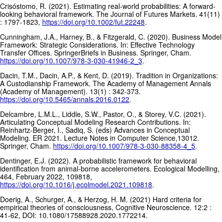
Crisóstomo, R. (2021). Estimating real-world probabilities: A forward-
looking behavioral framework. The Journal of Futures Markets. 41(11)
: 1797-1823,
https://doi.org/10.1002/fut.22248
.
Cunningham, J.A., Harney, B., & Fitzgerald, C. (2020). Business Model
Framework: Strategic Considerations. In: Effective Technology
Transfer Offices. SpringerBriefs in Business. Springer, Cham.
https://doi.org/10.1007/978-3-030-41946-2_3
.
Dacin, T.M., Dacin, A.P., & Kent, D. (2019). Tradition in Organizations:
A Custodianship Framework. The Academy of Management Annals
(Academy of Management). 13(1) : 342-373.
https://doi.org/10.5465/annals.2016.0122
.
Delcambre, L.M.L., Liddle, S.W., Pastor, O., & Storey, V.C. (2021).
Articulating Conceptual Modeling Research Contributions. In:
Reinhartz-Berger, I., Sadiq, S. (eds) Advances in Conceptual
Modeling. ER 2021. Lecture Notes in Computer Science,13012.
Springer, Cham.
https://doi.org/10.1007/978-3-030-88358-4_5
.
Dentinger, E.J. (2022). A probabilistic framework for behavioral
identification from animal-borne accelerometers. Ecological Modelling,
464, February 2022, 109818,
https://doi.org/10.1016/j.ecolmodel.2021.109818
.
Doerig, A., Schurger, A., & Herzog, H. M. (2021) Hard criteria for
empirical theories of consciousness, Cognitive Neuroscience. 12:2 :
41-62, DOI: 10.1080/17588928.2020.1772214.