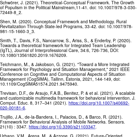
Schwörer, J. (2021). Theoretical-Conceptual Framework. The Growth
of Populism in the Political Mainstream,11-41. doi: 10.1007/978-3-030-
72449-8_2.
Shen, M. (2020). Conceptual Framework and Methodology. Rural
Revitalization Through State-led Programs, 33-42. doi: 10.1007/978-
981-15-1660-3_3.
Smith, T., Davis, F.S., Nancarrow, S., Ariss, S., & Enderby, P. (2020).
Towards a theoretical framework for Integrated Team Leadership
(IgTL), Journal of Interprofessional Care, 34:6, 726-736, DOI:
10.1080/13561820.2019.1676209.
Teichmann, M., & Jakobson, G. (2021). "Toward a More Integrated
Framework for Psychology and Situation Management," 2021 IEEE
Conference on Cognitive and Computational Aspects of Situation
Management (CogSIMA), Tallinn, Estonia, 2021, 144-149, doi:
10.1109/CogSIMA51574.2021.9475940.
Trevisan, D.F., de Araujo, F.A.B., Benitez, P. & et al. (2021). A scalable
and customizable multimedia framework for behavioral intervention. J.
Comput. Educ. 8, 317–341 (2021).
https://doi.org/10.1007/s40692-
020-00181-6
.
Trujillo, J.A., de-la-Bandera, I., Palacios, D., & Barco, R. (2021).
Framework for Behavioral Analysis of Mobile Networks. Sensors.
21(10) : 3347.
https://doi.org/10.3390/s21103347
.
Urbano, V.M., Arena, M., & Azzone, G. (2021). Future-Oriented