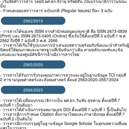
- เริ่มจัดทำวารสาร โดยมี ผศ.ดร.จิรายุ ทรัพย์สิน เป็นบรรณาธิการในขณะ
นั้น
- กำหนดเผยแพร่วารสาร ฉบับปกติ (Regular Issues) ปีละ 3 ฉบับ
2562/2019
- วารสารได้ขอเลข ISSN จากสำนักหอสมุดแห่งชาติ คือ ISSN 2673-0839
(Print) และ ISSN 2673-0405 (Online) ซึ่งเริ่มใช้ตั้งแต่ปีที่ 3 ฉบับที่ 1 พ.ศ.
2562 ถึงปีที่ 7 ฉบับที่ 3 พ.ศ. 2566
- วารสารได้เริ่มใช้รูปแบบการนำเสนอบทความพร้อมกับข้อแนะนำสำหรับผู้
นิพนธ์ให้คุณภาพและมาตรฐานที่เข้มข้นกว่าเดิม ตามหลักเกณฑ์และข้อ
เสนอแนะของศูนย์ดัชนีการอ้างอิงวารสารไทย
2563/2020
- วารสารได้รับการรับรองคุณภาพวารสารและอยู่ในฐานข้อมูล TCI กลุ่มที่
2 สาขามนุษยศาสตร์และสังคมศาสตร์ ตั้งแต่ 2563/2020-2567/2024
2566/2023
- วารสารได้เปลี่ยนบรรณาธิการเป็น ผศ.ดร.วันชัย สุขตาม ตั้งแต่ปีที่ 7
ฉบับที่ 1 เป็นต้นมา
- วารสารได้ดำเนินการขอหมายเลข DOI ตั้งแต่ปีที่ 7 ฉบับที่ 1 นี้เป็นต้นไป
- วารสารมีการกำหนด Citation ทั้งภาษาไทยและภาษาอังกฤษ ตั้งแต่ปีที่ 7
ฉบับที่ 2 เป็นต้นไป
- วารสารมีการบรรจุอยู่ในฐานข้อมูล Google Scholar ในทุกบทความที่เผย
แพร่ในวารสาร