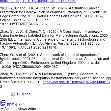
https://doi.org/10.1016/j.compstruct.2013.07.052
.
Yu, C.-Y., Chang, C.K., & Zhang, W. (2020). A Situation Enabled
Framework for Energy-Efficient Workload Offloading in 5G Vehicular
Edge Computing. IEEE World Congress on Services (SERVICES),
Beijing, China, 2020, 61-68, doi:
10.1109/SERVICES48979.2020.00027.
Zhao, S., Li, X., & Chen, Y.-C. (2020). A Classification Framework
Using Imperfectly Labeled Data for Manufacturing Applications. 2020
25th IEEE International Conference on Emerging Technologies and
Factory Automation (ETFA), Vienna, Austria, 2020, 921-928, doi:
10.1109/ETFA46521.2020.9211878.
Zhou, G., & et al. (2021). A framework of industrial operations for
hybrid robots. 2021 26th International Conference on Automation and
Computing (ICAC), Portsmouth, United Kingdom, 2021, 1-6, doi:
10.23919/ICAC50006.2021.9594267.
Zhou, W., Pickett, S.T.A. & McPhearson, T. (2021). Conceptual
frameworks facilitate integration for transdisciplinary urban science. npj
Urban Sustain 1, 1 (2021).
https://doi.org/10.1038/s42949-020-00011-
9
.
picture_as_pdf
PDF
530
Abstract views
2404