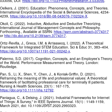
033056, DOI:
https://doi.org/10.1103/PhysRevResearch.3.033056
.
Oelkers, J. (2001). Education: Phenomena, Concepts, and Theories.
International Encyclopedia of the Social & Behavioral Sciences, 4234-
4239,
https://doi.org/10.1016/B0-08-043076-7/02324-X
.
Okoli, C. (2022). Inductive, Abductive and Deductive Theorizing.
International Journal of Management Concepts and Philosophy.
Forthcoming., Available at SSRN:
https://ssrn.com/abstract=3774317
or
http://dx.doi.org/10.2139/ssrn.3774317
.
Ortiz-Revilla, J., Greca, I.M. & Arriassecq, I. (2022). A Theoretical
Framework for Integrated STEM Education. Sci & Educ 31, 383–404.
https://doi.org/10.1007/s11191-021-00242-x
.
Palermo, S.D. (2017). Cognition, Concepts, and an Employee’s Theory
of the World. Performance Measurement and Theory. London:
Routledge.
Pan, S., Li, X., Shen, Y., Chen, J., & Koniak-Griffin, D. (2021).
Reframing the meaning of life and professional values: A theoretical
framework of facilitating professional care for terminally ill patients.
Nursing & Health Sciences. 23(1) : 167-175,
https://doi.org/10.1111/nhs.12792
.
Paniagua, C., & Delsing, J. (2021). Industrial Frameworks for Internet
of Things: A Survey," in IEEE Systems Journal. 15(1) : 1149-1159,
March 2021, doi: 10.1109/JSYST.2020.2993323.