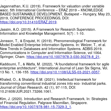
Jagannathan, K.U. (2019). Framework for valuation under variable
wacc. 5th International Conference – ERAZ 2019 – KNOWLEDGE
BASED SUSTAINABLE DEVELOPMENT, Budapest – Hungary, May 23,
2019, CONFERENCE PROCEEDINGS, DOI:
https://doi.org/10.31410/ERAZ.2019
.
Jassim, A.O. (2015). A Framework for Research Supervision.
Information and Knowledge Management. 5(7) : 1-10.
Jonsson, T., & Enquist, H. (2019). Phenomenological Framework for
Model Enabled Enterprise Information Systems. In: Welzer, T., et al.
New Trends in Databases and Information Systems. ADBIS 2019.
Communications in Computer and Information Science, vol 1064.
Springer, Cham.
https://doi.org/10.1007/978-3-030-30278-8_21
.
Kaddoumi, T., & Watfa, M. (2022), "A foundational framework for agile
enterprise architecture", International Journal of Lean Six Sigma, Vol.
13 No. 1, 136-155.
https://doi.org/10.1108/IJLSS-03-2021-0057
.
Khaled, O., & Shalaby, E.M. (2021). Intellectual framework for
transforming conventional industrial zones into eco- industrial parks.
Journal of Urban Research. 42 (1), 97-115, DOI:
10.21608/JUR.2021.73266.1061.
Kim, J. (2020). Introduction and Research Framework. In: Strategies
of Financial Regulation. Palgrave Macmillan, Singapore.
https://doi.org/10.1007/978-981-15-7329-3_1
.