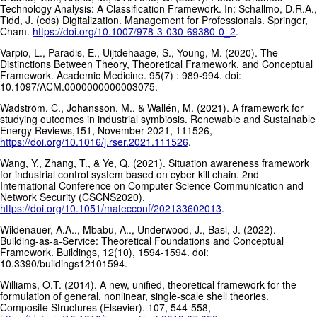
Technology Analysis: A Classification Framework. In: Schallmo, D.R.A.,
Tidd, J. (eds) Digitalization. Management for Professionals. Springer,
Cham.
https://doi.org/10.1007/978-3-030-69380-0_2
.
Varpio, L., Paradis, E., Uijtdehaage, S., Young, M. (2020). The
Distinctions Between Theory, Theoretical Framework, and Conceptual
Framework. Academic Medicine. 95(7) : 989-994. doi:
10.1097/ACM.0000000000003075.
Wadström, C., Johansson, M., & Wallén, M. (2021). A framework for
studying outcomes in industrial symbiosis. Renewable and Sustainable
Energy Reviews,151, November 2021, 111526,
https://doi.org/10.1016/j.rser.2021.111526
.
Wang, Y., Zhang, T., & Ye, Q. (2021). Situation awareness framework
for industrial control system based on cyber kill chain. 2nd
International Conference on Computer Science Communication and
Network Security (CSCNS2020).
https://doi.org/10.1051/matecconf/202133602013
.
Wildenauer, A.A.., Mbabu, A.., Underwood, J., Basl, J. (2022).
Building-as-a-Service: Theoretical Foundations and Conceptual
Framework. Buildings, 12(10), 1594-1594. doi:
10.3390/buildings12101594.
Williams, O.T. (2014). A new, unified, theoretical framework for the
formulation of general, nonlinear, single-scale shell theories.
Composite Structures (Elsevier). 107, 544-558,