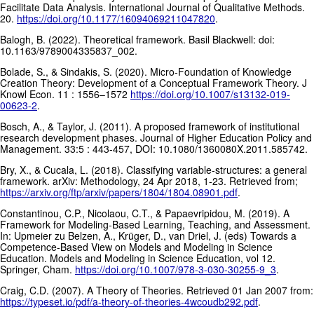
Facilitate Data Analysis. International Journal of Qualitative Methods.
20.
https://doi.org/10.1177/16094069211047820
.
Balogh, B. (2022). Theoretical framework. Basil Blackwell: doi:
10.1163/9789004335837_002.
Bolade, S., & Sindakis, S. (2020). Micro-Foundation of Knowledge
Creation Theory: Development of a Conceptual Framework Theory. J
Knowl Econ. 11 : 1556–1572
https://doi.org/10.1007/s13132-019-
00623-2
.
Bosch, A., & Taylor, J. (2011). A proposed framework of institutional
research development phases. Journal of Higher Education Policy and
Management. 33:5 : 443-457, DOI: 10.1080/1360080X.2011.585742.
Bry, X., & Cucala, L. (2018). Classifying variable-structures: a general
framework. arXiv: Methodology, 24 Apr 2018, 1-23. Retrieved from;
https://arxiv.org/ftp/arxiv/papers/1804/1804.08901.pdf
.
Constantinou, C.P., Nicolaou, C.T., & Papaevripidou, M. (2019). A
Framework for Modeling-Based Learning, Teaching, and Assessment.
In: Upmeier zu Belzen, A., Krüger, D., van Driel, J. (eds) Towards a
Competence-Based View on Models and Modeling in Science
Education. Models and Modeling in Science Education, vol 12.
Springer, Cham.
https://doi.org/10.1007/978-3-030-30255-9_3
.
Craig, C.D. (2007). A Theory of Theories. Retrieved 01 Jan 2007 from:
https://typeset.io/pdf/a-theory-of-theories-4wcoudb292.pdf
.