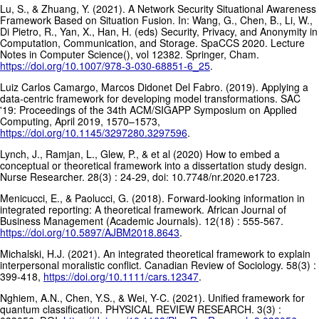
Lu, S., & Zhuang, Y. (2021). A Network Security Situational Awareness
Framework Based on Situation Fusion. In: Wang, G., Chen, B., Li, W.,
Di Pietro, R., Yan, X., Han, H. (eds) Security, Privacy, and Anonymity in
Computation, Communication, and Storage. SpaCCS 2020. Lecture
Notes in Computer Science(), vol 12382. Springer, Cham.
https://doi.org/10.1007/978-3-030-68851-6_25
.
Luiz Carlos Camargo, Marcos Didonet Del Fabro. (2019). Applying a
data-centric framework for developing model transformations. SAC
'19: Proceedings of the 34th ACM/SIGAPP Symposium on Applied
Computing, April 2019, 1570–1573,
https://doi.org/10.1145/3297280.3297596
.
Lynch, J., Ramjan, L., Glew, P., & et al (2020) How to embed a
conceptual or theoretical framework into a dissertation study design.
Nurse Researcher. 28(3) : 24-29, doi: 10.7748/nr.2020.e1723.
Menicucci, E., & Paolucci, G. (2018). Forward-looking information in
integrated reporting: A theoretical framework. African Journal of
Business Management (Academic Journals). 12(18) : 555-567.
https://doi.org/10.5897/AJBM2018.8643
.
Michalski, H.J. (2021). An integrated theoretical framework to explain
interpersonal moralistic conflict. Canadian Review of Sociology. 58(3) :
399-418,
https://doi.org/10.1111/cars.12347
.
Nghiem, A.N., Chen, Y.S., & Wei, Y-C. (2021). Unified framework for
quantum classification. PHYSICAL REVIEW RESEARCH. 3(3) :