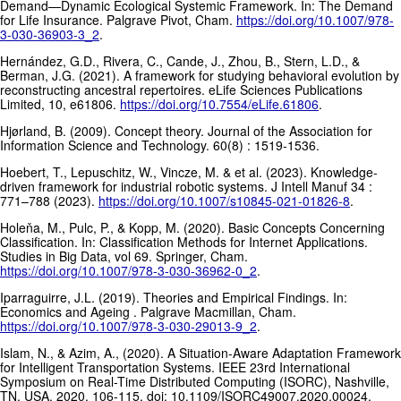
Demand—Dynamic Ecological Systemic Framework. In: The Demand
for Life Insurance. Palgrave Pivot, Cham.
https://doi.org/10.1007/978-
3-030-36903-3_2
.
Hernández, G.D., Rivera, C., Cande, J., Zhou, B., Stern, L.D., &
Berman, J.G. (2021). A framework for studying behavioral evolution by
reconstructing ancestral repertoires. eLife Sciences Publications
Limited, 10, e61806.
https://doi.org/10.7554/eLife.61806
.
Hjørland, B. (2009). Concept theory. Journal of the Association for
Information Science and Technology. 60(8) : 1519-1536.
Hoebert, T., Lepuschitz, W., Vincze, M. & et al. (2023). Knowledge-
driven framework for industrial robotic systems. J Intell Manuf 34 :
771–788 (2023).
https://doi.org/10.1007/s10845-021-01826-8
.
Holeňa, M., Pulc, P., & Kopp, M. (2020). Basic Concepts Concerning
Classification. In: Classification Methods for Internet Applications.
Studies in Big Data, vol 69. Springer, Cham.
https://doi.org/10.1007/978-3-030-36962-0_2
.
Iparraguirre, J.L. (2019). Theories and Empirical Findings. In:
Economics and Ageing . Palgrave Macmillan, Cham.
https://doi.org/10.1007/978-3-030-29013-9_2
.
Islam, N., & Azim, A., (2020). A Situation-Aware Adaptation Framework
for Intelligent Transportation Systems. IEEE 23rd International
Symposium on Real-Time Distributed Computing (ISORC), Nashville,
TN, USA, 2020, 106-115, doi: 10.1109/ISORC49007.2020.00024.