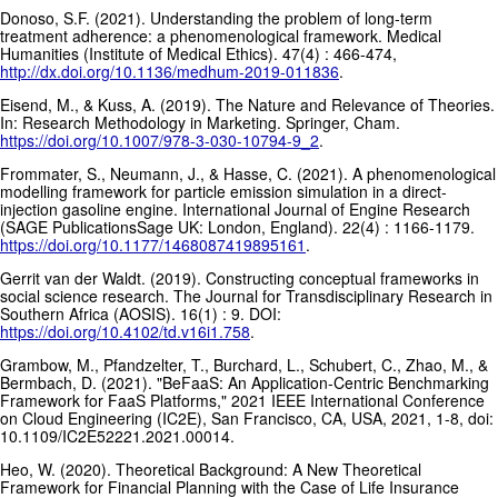
Donoso, S.F. (2021). Understanding the problem of long-term
treatment adherence: a phenomenological framework. Medical
Humanities (Institute of Medical Ethics). 47(4) : 466-474,
http://dx.doi.org/10.1136/medhum-2019-011836
.
Eisend, M., & Kuss, A. (2019). The Nature and Relevance of Theories.
In: Research Methodology in Marketing. Springer, Cham.
https://doi.org/10.1007/978-3-030-10794-9_2
.
Frommater, S., Neumann, J., & Hasse, C. (2021). A phenomenological
modelling framework for particle emission simulation in a direct-
injection gasoline engine. International Journal of Engine Research
(SAGE PublicationsSage UK: London, England). 22(4) : 1166-1179.
https://doi.org/10.1177/1468087419895161
.
Gerrit van der Waldt. (2019). Constructing conceptual frameworks in
social science research. The Journal for Transdisciplinary Research in
Southern Africa (AOSIS). 16(1) : 9. DOI:
https://doi.org/10.4102/td.v16i1.758
.
Grambow, M., Pfandzelter, T., Burchard, L., Schubert, C., Zhao, M., &
Bermbach, D. (2021). "BeFaaS: An Application-Centric Benchmarking
Framework for FaaS Platforms," 2021 IEEE International Conference
on Cloud Engineering (IC2E), San Francisco, CA, USA, 2021, 1-8, doi:
10.1109/IC2E52221.2021.00014.
Heo, W. (2020). Theoretical Background: A New Theoretical
Framework for Financial Planning with the Case of Life Insurance