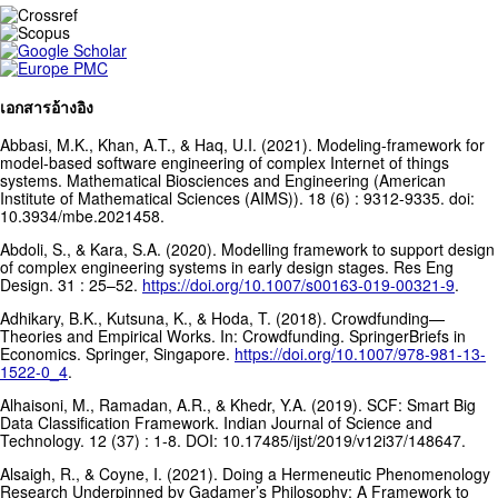
เอกสารอ้างอิง
Abbasi, M.K., Khan, A.T., & Haq, U.I. (2021). Modeling-framework for
model-based software engineering of complex Internet of things
systems. Mathematical Biosciences and Engineering (American
Institute of Mathematical Sciences (AIMS)). 18 (6) : 9312-9335. doi:
10.3934/mbe.2021458.
Abdoli, S., & Kara, S.A. (2020). Modelling framework to support design
of complex engineering systems in early design stages. Res Eng
Design. 31 : 25–52.
https://doi.org/10.1007/s00163-019-00321-9
.
Adhikary, B.K., Kutsuna, K., & Hoda, T. (2018). Crowdfunding—
Theories and Empirical Works. In: Crowdfunding. SpringerBriefs in
Economics. Springer, Singapore.
https://doi.org/10.1007/978-981-13-
1522-0_4
.
Alhaisoni, M., Ramadan, A.R., & Khedr, Y.A. (2019). SCF: Smart Big
Data Classification Framework. Indian Journal of Science and
Technology. 12 (37) : 1-8. DOI: 10.17485/ijst/2019/v12i37/148647.
Alsaigh, R., & Coyne, I. (2021). Doing a Hermeneutic Phenomenology
Research Underpinned by Gadamer’s Philosophy: A Framework to