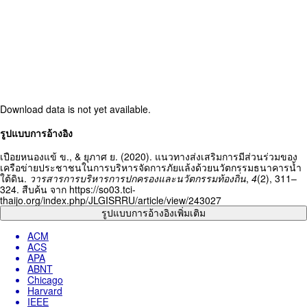
Download data is not yet available.
Article
รูปแบบการอ้างอิง
Details
เปือยหนองแข้ ข., & ยุภาศ ย. (2020). แนวทางส่งเสริมการมีส่วนร่วมของ
เครือข่ายประชาชนในการบริหารจัดการภัยแล้งด้วยนวัตกรรมธนาคารน้ำ
ใต้ดิน.
วารสารการบริหารการปกครองและนวัตกรรมท้องถิ่น
,
4
(2), 311–
324. สืบค้น จาก https://so03.tci-
thaijo.org/index.php/JLGISRRU/article/view/243027
รูปแบบการอ้างอิงเพิ่มเติม
ACM
ACS
APA
ABNT
Chicago
Harvard
IEEE