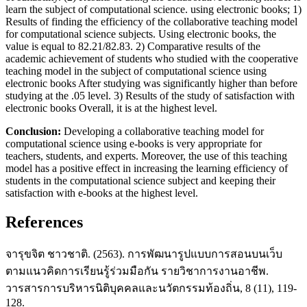
learn the subject of computational science. using electronic books; 1)
Results of finding the efficiency of the collaborative teaching model
for computational science subjects. Using electronic books, the
value is equal to 82.21/82.83. 2) Comparative results of the
academic achievement of students who studied with the cooperative
teaching model in the subject of computational science using
electronic books After studying was significantly higher than before
studying at the .05 level. 3) Results of the study of satisfaction with
electronic books Overall, it is at the highest level.
Conclusion:
Developing a collaborative teaching model for
computational science using e-books is very appropriate for
teachers, students, and experts. Moreover, the use of this teaching
model has a positive effect in increasing the learning efficiency of
students in the computational science subject and keeping their
satisfaction with e-books at the highest level.
References
จารุขจิต ชาวชาติ. (2563). การพัฒนารูปแบบการสอนบนเว็บ
ตามแนวคิดการเรียนรู้ร่วมมือกัน รายวิชาการงานอาชีพ.
วารสารการบริหารนิติบุคคลและนวัตกรรมท้องถิ่น, 8 (11), 119-
128.