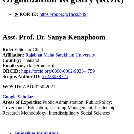
➤
ROR ID:
https://ror.org/01hcs0b49
Asst. Prof. Dr. Sanya Kenaphoom
Role:
Editor-in-Chief
Affiliation:
Rajabhat Maha Sarakham University
Country:
Thailand
Email:
sanya.ke@rmu.ac.th
ORCID:
https://orcid.org/0000-0002-9833-4759
Scopus Author ID:
57223038725
WOS ID:
ABD-3550-2021
Google Scholar
:
Areas of Expertise:
Public Administration; Public Policy;
Governance; Education; Learning Management; Leadership;
Research Methodology; Interdisciplinary Social Sciences
Guidelines for Author