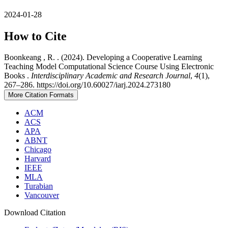
2024-01-28
How to Cite
Boonkeang , R. . (2024). Developing a Cooperative Learning
Teaching Model Computational Science Course Using Electronic
Books .
Interdisciplinary Academic and Research Journal
,
4
(1),
267–286. https://doi.org/10.60027/iarj.2024.273180
More Citation Formats
ACM
ACS
APA
ABNT
Chicago
Harvard
IEEE
MLA
Turabian
Vancouver
Download Citation