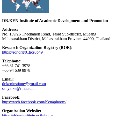
DR.KEN Institute of Academic Development and Promotion
Address:
No. 139/26 Theenanon Road, Talad Sub-district, Mueang
Mahasarakham District, Mahasarakham Province 44000, Thailand
Research Organization Registry (ROR):
https://ror.org/01hcs0b49
Telephone:
+66 81 741 3978
+66 94 639 8978
Email:
dr.keninstitute@gmail.com
sanya.ke@rmu.ac.th
Facebook:
https://web.facebook.com/Kenaphoom/
Organization Website:
https://drkeninstitute.or.th/home