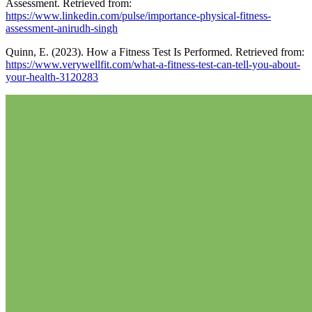
Assessment. Retrieved from:
https://www.linkedin.com/pulse/importance-physical-fitness-
assessment-anirudh-singh
Quinn, E. (2023). How a Fitness Test Is Performed. Retrieved from:
https://www.verywellfit.com/what-a-fitness-test-can-tell-you-about-
your-health-3120283