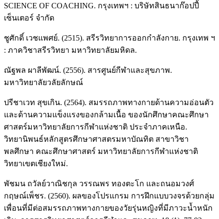
SCIENCE OF COACHING. กรุงเทพฯ : บริษัทสินธนาก๊อปปี้
เซ็นเตอร์ จำกัด
ชูศักดิ์ เวชแพศย์. (2515). สรีรวิทยาการออกกำลังกาย. กรุงเทพ ฯ
: ภาควิชาสรีรวิทยา มหาวิทยาลัยมหิดล.
ณัฐพล ผาลีพัฒน์. (2556). สารศูนย์กีฬาและสุขภาพ.
มหาวิทยาลัยวลัยลักษณ์
ปรีชาเวท สุขเกิน. (2564). สมรรถภาพทางกายด้านความอ่อนตัว
และด้านความแข็งแรงของกล้ามเนื้อ ของนักศึกษาคณะศึกษา
ศาสตร์มหาวิทยาลัยการกีฬาแห่งชาติ ประจำภาคเหนือ.
วิทยานิพนธ์หลักสูตรศึกษาศาสตรมหาบัณทิต สาขาวิชา
พลศึกษา คณะศึกษาศาสตร์ มหาวิทยาลัยการกีฬาแห่งชาติ
วิทยาเขตเชียงใหม่.
พัชมน ถวัลย์วาณิชกุล วรรณพร ทองตะโก และถนอมวงศ์
กฤษณ์เพ็ชร. (2560). ผลของโปรแกรม การฝึกแบบวงจรด้วยกลุ่ม
เพื่อนที่มีต่อสมรรถภาพทางกายของวัยรุ่นหญิงที่มีภาวะน้ำหนัก