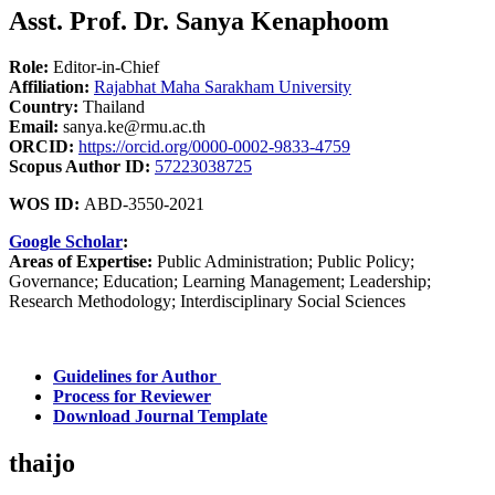
Asst. Prof. Dr. Sanya Kenaphoom
Role:
Editor-in-Chief
Affiliation:
Rajabhat Maha Sarakham University
Country:
Thailand
Email:
sanya.ke@rmu.ac.th
ORCID:
https://orcid.org/0000-0002-9833-4759
Scopus Author ID:
57223038725
WOS ID:
ABD-3550-2021
Google Scholar
:
Areas of Expertise:
Public Administration; Public Policy;
Governance; Education; Learning Management; Leadership;
Research Methodology; Interdisciplinary Social Sciences
Guidelines for Author
Process for Reviewer
Download Journal Template
thaijo