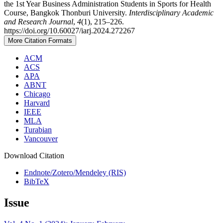
the 1st Year Business Administration Students in Sports for Health
Course, Bangkok Thonburi University.
Interdisciplinary Academic
and Research Journal
,
4
(1), 215–226.
https://doi.org/10.60027/iarj.2024.272267
More Citation Formats
ACM
ACS
APA
ABNT
Chicago
Harvard
IEEE
MLA
Turabian
Vancouver
Download Citation
Endnote/Zotero/Mendeley (RIS)
BibTeX
Issue