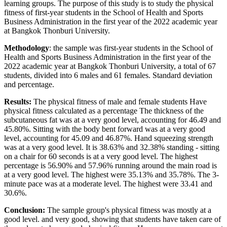
learning groups. The purpose of this study is to study the physical
fitness of first-year students in the School of Health and Sports
Business Administration in the first year of the 2022 academic year
at Bangkok Thonburi University.
Methodology
: the sample was first-year students in the School of
Health and Sports Business Administration in the first year of the
2022 academic year at Bangkok Thonburi University, a total of 67
students, divided into 6 males and 61 females. Standard deviation
and percentage.
Results:
The physical fitness of male and female students Have
physical fitness calculated as a percentage The thickness of the
subcutaneous fat was at a very good level, accounting for 46.49 and
45.80%. Sitting with the body bent forward was at a very good
level, accounting for 45.09 and 46.87%. Hand squeezing strength
was at a very good level. It is 38.63% and 32.38% standing - sitting
on a chair for 60 seconds is at a very good level. The highest
percentage is 56.90% and 57.96% running around the main road is
at a very good level. The highest were 35.13% and 35.78%. The 3-
minute pace was at a moderate level. The highest were 33.41 and
30.6%.
Conclusion:
The sample group's physical fitness was mostly at a
good level. and very good, showing that students have taken care of