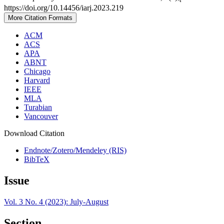
https://doi.org/10.14456/iarj.2023.219
More Citation Formats
ACM
ACS
APA
ABNT
Chicago
Harvard
IEEE
MLA
Turabian
Vancouver
Download Citation
Endnote/Zotero/Mendeley (RIS)
BibTeX
Issue
Vol. 3 No. 4 (2023): July-August
Section