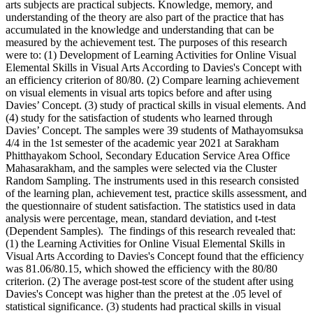
arts subjects are practical subjects. Knowledge, memory, and
understanding of the theory are also part of the practice that has
accumulated in the knowledge and understanding that can be
measured by the achievement test. The purposes of this research
were to: (1) Development of Learning Activities for Online Visual
Elemental Skills in Visual Arts According to Davies's Concept with
an efficiency criterion of 80/80. (2) Compare learning achievement
on visual elements in visual arts topics before and after using
Davies’ Concept. (3) study of practical skills in visual elements. And
(4) study for the satisfaction of students who learned through
Davies’ Concept. The samples were 39 students of Mathayomsuksa
4/4 in the 1st semester of the academic year 2021 at Sarakham
Phitthayakom School, Secondary Education Service Area Office
Mahasarakham, and the samples were selected via the Cluster
Random Sampling. The instruments used in this research consisted
of the learning plan, achievement test, practice skills assessment, and
the questionnaire of student satisfaction. The statistics used in data
analysis were percentage, mean, standard deviation, and t-test
(Dependent Samples). The findings of this research revealed that:
(1) the Learning Activities for Online Visual Elemental Skills in
Visual Arts According to Davies's Concept found that the efficiency
was 81.06/80.15, which showed the efficiency with the 80/80
criterion. (2) The average post-test score of the student after using
Davies's Concept was higher than the pretest at the .05 level of
statistical significance. (3) students had practical skills in visual