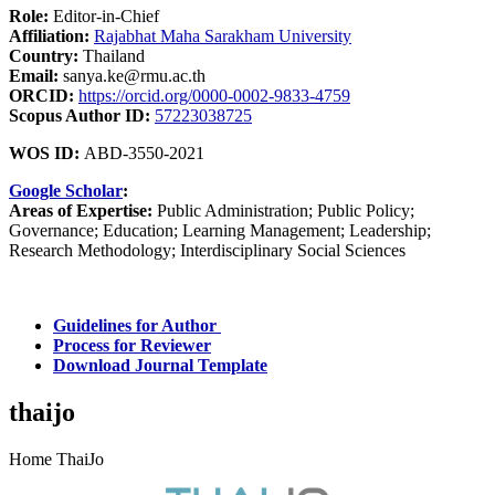
Role:
Editor-in-Chief
Affiliation:
Rajabhat Maha Sarakham University
Country:
Thailand
Email:
sanya.ke@rmu.ac.th
ORCID:
https://orcid.org/0000-0002-9833-4759
Scopus Author ID:
57223038725
WOS ID:
ABD-3550-2021
Google Scholar
:
Areas of Expertise:
Public Administration; Public Policy;
Governance; Education; Learning Management; Leadership;
Research Methodology; Interdisciplinary Social Sciences
Guidelines for Author
Process for Reviewer
Download Journal Template
thaijo
Home ThaiJo