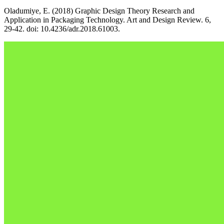
Oladumiye, E. (2018) Graphic Design Theory Research and
Application in Packaging Technology. Art and Design Review. 6,
29-42. doi: 10.4236/adr.2018.61003.