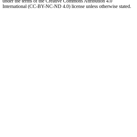
under the terms of the Creative Commons Attribution 4.0
International (CC-BY-NC-ND 4.0) license unless otherwise stated.