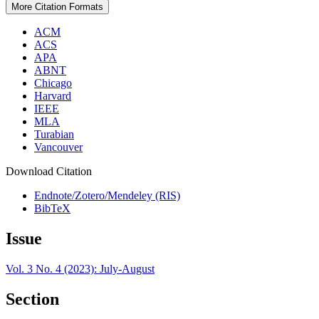
More Citation Formats
ACM
ACS
APA
ABNT
Chicago
Harvard
IEEE
MLA
Turabian
Vancouver
Download Citation
Endnote/Zotero/Mendeley (RIS)
BibTeX
Issue
Vol. 3 No. 4 (2023): July-August
Section