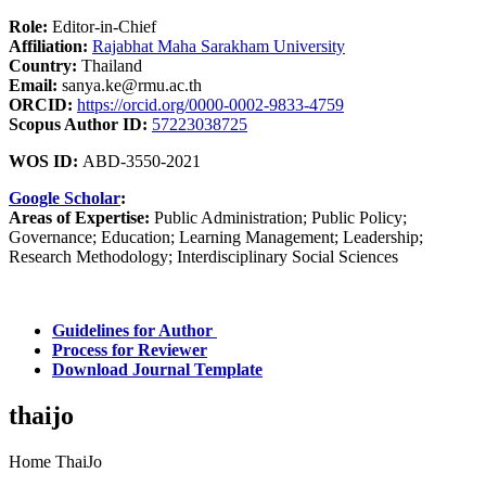
Role:
Editor-in-Chief
Affiliation:
Rajabhat Maha Sarakham University
Country:
Thailand
Email:
sanya.ke@rmu.ac.th
ORCID:
https://orcid.org/0000-0002-9833-4759
Scopus Author ID:
57223038725
WOS ID:
ABD-3550-2021
Google Scholar
:
Areas of Expertise:
Public Administration; Public Policy;
Governance; Education; Learning Management; Leadership;
Research Methodology; Interdisciplinary Social Sciences
Guidelines for Author
Process for Reviewer
Download Journal Template
thaijo
Home ThaiJo