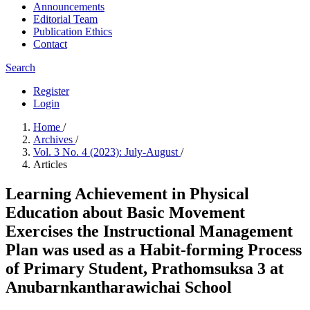
Announcements
Editorial Team
Publication Ethics
Contact
Search
Register
Login
Home
/
Archives
/
Vol. 3 No. 4 (2023): July-August
/
Articles
Learning Achievement in Physical
Education about Basic Movement
Exercises the Instructional Management
Plan was used as a Habit-forming Process
of Primary Student, Prathomsuksa 3 at
Anubarnkantharawichai School