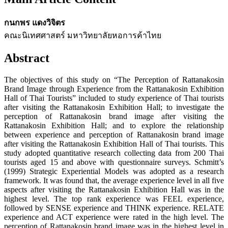
กนกพร แดงวิจิตร
คณะนิเทศศาสตร์ มหาวิทยาลัยหอการค้าไทย
Abstract
The objectives of this study on “The Perception of Rattanakosin
Brand Image through Experience from the Rattanakosin Exhibition
Hall of Thai Tourists” included to study experience of Thai tourists
after visiting the Rattanakosin Exhibition Hall; to investigate the
perception of Rattanakosin brand image after visiting the
Rattanakosin Exhibition Hall; and to explore the relationship
between experience and perception of Rattanakosin brand image
after visiting the Rattanakosin Exhibition Hall of Thai tourists. This
study adopted quantitative research collecting data from 200 Thai
tourists aged 15 and above with questionnaire surveys. Schmitt’s
(1999) Strategic Experiential Models was adopted as a research
framework. It was found that, the average experience level in all five
aspects after visiting the Rattanakosin Exhibition Hall was in the
highest level. The top rank experience was FEEL experience,
followed by SENSE experience and THINK experience. RELATE
experience and ACT experience were rated in the high level. The
perception of Rattanakosin brand image was in the highest level in