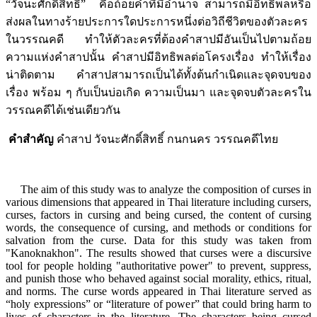
“วัจนะศักดิ์สิทธิ์” คือถ้อยคำที่มีอำนาจ สามารถมีอิทธิพลหรือ
ส่งผลในทางร้ายประการใดประการหนึ่งต่อวิถีชีวิตของตัวละคร
ในวรรณคดี ทำให้ตัวละครที่ต้องคำสาปมีอันเป็นไปตามถ้อย
ความแห่งคำสาปนั้น คำสาปมีอิทธิพลต่อโครงเรื่อง ทำให้เรื่อง
น่าติดตาม คำสาปสามารถเป็นได้ทั้งต้นกำเนิดและจุดจบของ
เรื่อง พร้อม ๆ กับเป็นบ่อเกิด ความเป็นมา และจุดจบตัวละครใน
วรรณคดีได้เช่นเดียวกัน
คำสำคัญ
คำสาป วัจนะศักดิ์สิทธิ์ กนกนคร วรรณคดีไทย
The aim of this study was to analyze the composition of curses in
various dimensions that appeared in Thai literature including cursers,
curses, factors in cursing and being cursed, the content of cursing
words, the consequence of cursing, and methods or conditions for
salvation from the curse. Data for this study was taken from
"Kanoknakhon". The results showed that curses were a discursive
tool for people holding "authoritative power" to prevent, suppress,
and punish those who behaved against social morality, ethics, ritual,
and norms. The curse words appeared in Thai literature served as
“holy expressions” or “literature of power” that could bring harm to
lives of characters in the literature. The characters being cursed