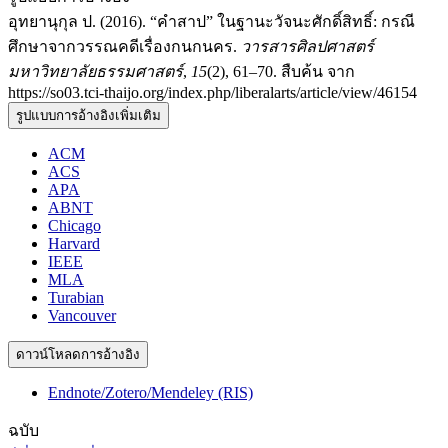
อุทยานุกุล ป. (2016). “คำสาป” ในฐานะวัจนะศักดิ์สิทธิ์: กรณี
ศึกษาจากวรรณคดีเรื่องกนกนคร.
วารสารศิลปศาสตร์
มหาวิทยาลัยธรรมศาสตร์
,
15
(2), 61–70. สืบค้น จาก
https://so03.tci-thaijo.org/index.php/liberalarts/article/view/46154
รูปแบบการอ้างอิงเพิ่มเติม
ACM
ACS
APA
ABNT
Chicago
Harvard
IEEE
MLA
Turabian
Vancouver
ดาวน์โหลดการอ้างอิง
Endnote/Zotero/Mendeley (RIS)
ฉบับ