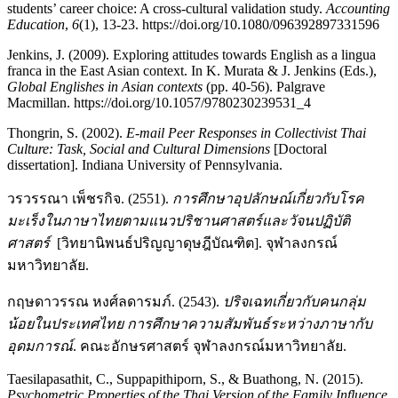
students’ career choice: A cross-cultural validation study.
Accounting
Education
,
6
(1), 13-23. https://doi.org/10.1080/096392897331596
Jenkins, J. (2009). Exploring attitudes towards English as a lingua
franca in the East Asian context. In K. Murata & J. Jenkins (Eds.),
Global Englishes in Asian contexts
(pp. 40-56). Palgrave
Macmillan. https://doi.org/10.1057/9780230239531_4
Thongrin, S. (2002).
E-mail Peer Responses in Collectivist Thai
Culture: Task, Social and Cultural Dimensions
[Doctoral
dissertation]. Indiana University of Pennsylvania.
วรวรรณา เพ็ชรกิจ. (2551).
การศึกษาอุปลักษณ์เกี่ยวกับโรค
มะเร็งในภาษาไทยตามแนว
ปริชานศาสตร์และวัจนปฏิบัติ
ศาสตร์
[วิทยานิพนธ์ปริญญาดุษฎีบัณฑิต]. จุฬาลงกรณ์
มหาวิทยาลัย.
กฤษดาวรรณ หงศ์ลดารมภ์. (2543).
ปริจเฉทเกี่ยวกับคนกลุ่ม
น้อยในประเทศไทย การศึกษาความสัมพันธ์ระหว่างภาษากับ
อุดมการณ์
. คณะอักษรศาสตร์ จุฬาลงกรณ์มหาวิทยาลัย.
Taesilapasathit, C., Suppapithiporn, S., & Buathong, N. (2015).
Psychometric Properties of the Thai Version of the Family Influence